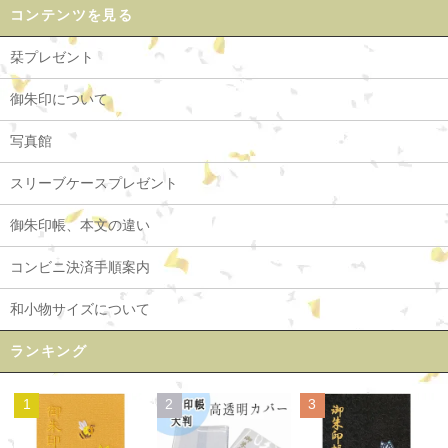
コンテンツを見る
栞プレゼント
御朱印について
写真館
スリーブケースプレゼント
御朱印帳、本文の違い
コンビニ決済手順案内
和小物サイズについて
ランキング
1
2
3