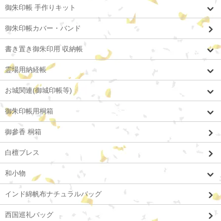
御朱印帳 手作りキット
御朱印帳カバー・バンド
書き置き御朱印用 収納帳
霊場用納経帳
お城関連(御城印帳等)
御朱印帳用桐箱
御參香 桐箱
白檀ブレス
和小物
インド綿帆布ナチュラルバッグ
西国巡礼バッグ