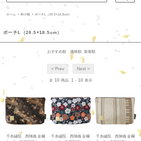
ホーム
>
和小物
>
ポーチL（28.5×18.5cm）
ポーチL（28.5×18.5cm）
おすすめ順
価格順
新着順
< Prev
Next >
10
1
10
全
商品
-
表示
千糸繍院 西陣織 金襴
千糸繍院 西陣織 金襴
千糸繍院 西陣織 金襴