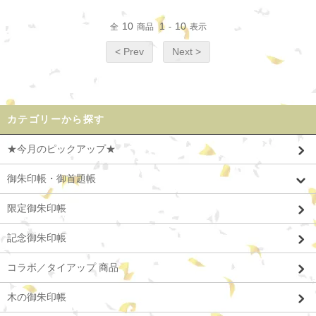
10
1
10
全
商品
-
表示
< Prev
Next >
カテゴリーから探す
★今月のピックアップ★
御朱印帳・御首題帳
限定御朱印帳
記念御朱印帳
コラボ／タイアップ 商品
木の御朱印帳