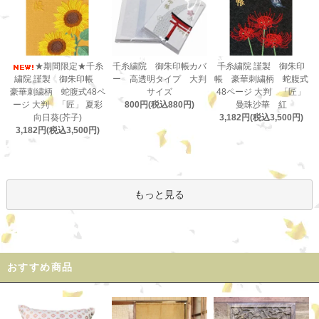
千糸繍院 御朱印帳カバ
★期間限定★千糸
千糸繍院 謹製 御朱印
ー 高透明タイプ 大判
繍院 謹製 御朱印帳
帳 豪華刺繍柄 蛇腹式
サイズ
豪華刺繍柄 蛇腹式48ペ
48ページ 大判 「匠」
800円(税込880円)
ージ 大判 「匠」 夏彩
曼珠沙華 紅
向日葵(芥子)
3,182円(税込3,500円)
3,182円(税込3,500円)
もっと見る
おすすめ商品