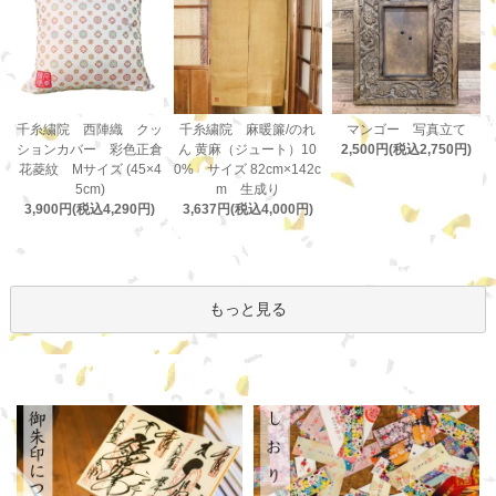
千糸繍院 麻暖簾/のれ
千糸繍院 西陣織 クッ
マンゴー 写真立て
ん 黄麻（ジュート）10
ションカバー 彩色正倉
2,500円(税込2,750円)
0% サイズ 82cm×142c
花菱紋 Mサイズ (45×4
m 生成り
5cm)
3,637円(税込4,000円)
3,900円(税込4,290円)
もっと見る