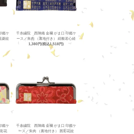
印鑑ケ
千糸繍院 西陣織 金襴 がま口 印鑑ケ
花菱紋
ース／朱肉 （裏地付き） 紺般若心経
1,380円(税込1,518円)
印鑑ケ
千糸繍院 西陣織 金襴 がま口 印鑑ケ
檬彩花
ース／朱肉 （裏地付き） 茜彩花紋