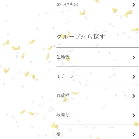
めっけもの
グループから探す
生地色
モチーフ
丸紋柄
段織り
檜