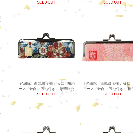
SOLD OUT
SOLD OUT
千糸繍院 西陣織 金襴 がま口 印鑑ケ
千糸繍院 西陣織 金襴 がま口 
ース／朱肉 （裏地付き） 彩華爛漫
ース／朱肉 （裏地付き） 桃
SOLD OUT
SOLD OUT