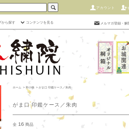
アカウント
プから探す
コンテンツを見る
メルマガ登録・解
ホーム
>
和小物
>
がま口 印鑑ケース／朱肉
がま口 印鑑ケース／朱肉
16
全
商品