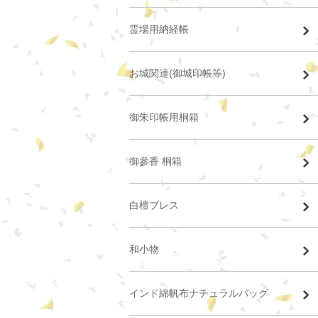
霊場用納経帳
お城関連(御城印帳等)
御朱印帳用桐箱
御參香 桐箱
白檀ブレス
和小物
インド綿帆布ナチュラルバッグ