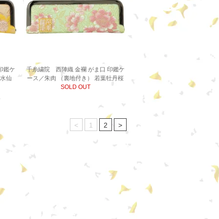
印鑑ケ
千糸繍院 西陣織 金襴 がま口 印鑑ケ
檬水仙
ース／朱肉 （裏地付き） 若葉牡丹桜
SOLD OUT
<
1
2
>