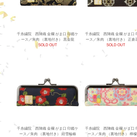
千糸繍院 西陣織 金襴 がま口 印鑑ケ
千糸繍院 西陣織 金襴 がま口 
ース／朱肉 （裏地付き） 黒金龍
ース／朱肉 （裏地付き） 正倉
SOLD OUT
SOLD OUT
千糸繍院 西陣織 金襴 がま口 印鑑ケ
千糸繍院 西陣織 金襴 がま口 
ース／朱肉 （裏地付き） 紺雪輪椿
ース／朱肉 （裏地付き） 檸