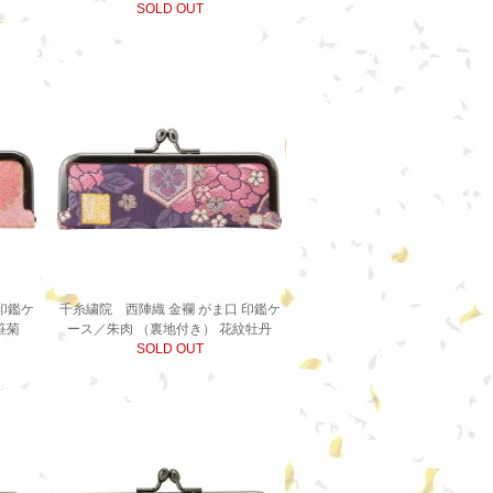
SOLD OUT
印鑑ケ
千糸繍院 西陣織 金襴 がま口 印鑑ケ
笹菊
ース／朱肉 （裏地付き） 花紋牡丹
SOLD OUT