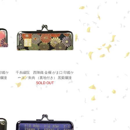
印鑑ケ
千糸繍院 西陣織 金襴 がま口 印鑑ケ
菊爛漫
ース／朱肉 （裏地付き） 黒菊爛漫
SOLD OUT