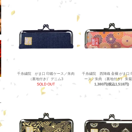
千糸繍院 がま口 印鑑ケース／朱肉
千糸繍院 西陣織 金襴 がま口 
（裏地付き） デニム3
ース／朱肉 （裏地付き） 朱
SOLD OUT
1,380円(税込1,518円)