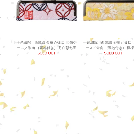
千糸繍院 西陣織 金襴 がま口 印鑑ケ
千糸繍院 西陣織 金襴 がま口 
ース／朱肉 （裏地付き） 月白彩七宝
ース／朱肉 （裏地付き） 檸
SOLD OUT
SOLD OUT