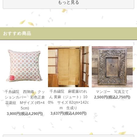
もっと見る
おすすめ商品
千糸繍院 麻暖簾/のれ
千糸繍院 西陣織 クッ
マンゴー 写真立て
ん 黄麻（ジュート）10
ションカバー 彩色正倉
2,500円(税込2,750円)
0% サイズ 82cm×142c
花菱紋 Mサイズ (45×4
m 生成り
5cm)
3,637円(税込4,000円)
3,900円(税込4,290円)