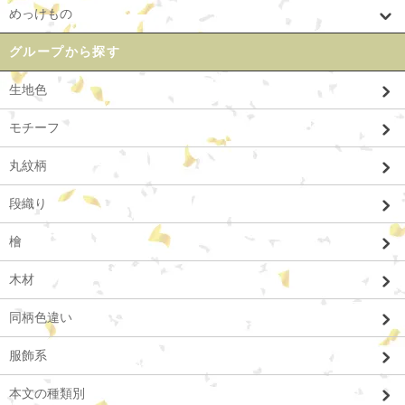
めっけもの
グループから探す
生地色
モチーフ
丸紋柄
段織り
檜
木材
同柄色違い
服飾系
本文の種類別