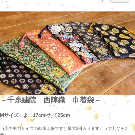
－千糸繍院 西陣織 巾着袋－
Mサイズ：よこ17cm×たて25cm
当店の中判サイズの御朱印帳ですと最大3冊入ります。（大判なら2
冊）