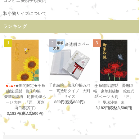
コンビニ決済手順案内
和小物サイズについて
ランキング
1
2
3
千糸繍院 御朱印帳カバ
★期間限定★千糸
千糸繍院 謹製 御朱印
ー 高透明タイプ 大判
繍院 謹製 御朱印帳
帳 豪華刺繍柄 蛇腹式
サイズ
豪華刺繍柄 蛇腹式48ペ
48ページ 大判 「匠」
800円(税込880円)
ージ 大判 「匠」 夏彩
曼珠沙華 紅
向日葵(芥子)
3,182円(税込3,500円)
3,182円(税込3,500円)