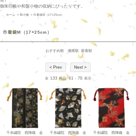
御朱印帳や和製小物の収納にぴったりです。
ホーム
>
和小物
>
巾着袋M（17×25cm）
巾着袋M（17×25cm）
おすすめ順
価格順
新着順
< Prev
Next >
133
61
75
全
商品
-
表示
千糸繍院 西陣織 金
千糸繍院 西陣織 金
千糸繍院 西陣織 金