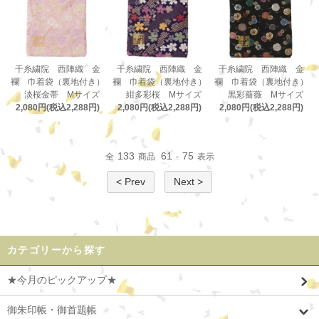
千糸繍院 西陣織 金
千糸繍院 西陣織 金
千糸繍院 西陣織 金
襴 巾着袋（裏地付き）
襴 巾着袋（裏地付き）
襴 巾着袋（裏地付き）
淡桜金帯 Mサイズ
紺多彩桜 Mサイズ
黒彩薔薇 Mサイズ
2,080円(税込2,288円)
2,080円(税込2,288円)
2,080円(税込2,288円)
133
61
75
全
商品
-
表示
< Prev
Next >
カテゴリーから探す
★今月のピックアップ★
御朱印帳・御首題帳