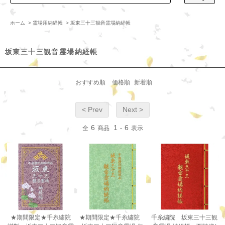
ホーム
>
霊場用納経帳
>
坂東三十三観音霊場納経帳
坂東三十三観音霊場納経帳
おすすめ順
価格順
新着順
< Prev
Next >
6
1
6
全
商品
-
表示
★期間限定★千糸繍院
★期間限定★千糸繍院
千糸繍院 坂東三十三観