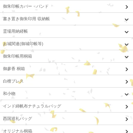
御朱印帳カバー・バンド
書き置き御朱印用 収納帳
霊場用納経帳
お城関連(御城印帳等)
御朱印帳用桐箱
御參香 桐箱
白檀ブレス
和小物
インド綿帆布ナチュラルバッグ
西国巡礼バッグ
オリジナル桐箱