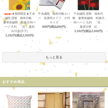
千糸繍院 御朱印帳カバ
★期間限定★千糸
千糸繍院 謹製 御朱印
ー 高透明タイプ 大判
繍院 謹製 御朱印帳
帳 豪華刺繍柄 蛇腹式
サイズ
豪華刺繍柄 蛇腹式48ペ
48ページ 大判 「匠」
800円(税込880円)
ージ 大判 「匠」 夏彩
曼珠沙華 紅
向日葵(芥子)
3,182円(税込3,500円)
3,182円(税込3,500円)
もっと見る
おすすめ商品