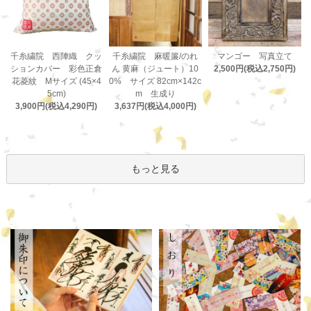
千糸繍院 麻暖簾/のれ
千糸繍院 西陣織 クッ
マンゴー 写真立て
ん 黄麻（ジュート）10
ションカバー 彩色正倉
2,500円(税込2,750円)
0% サイズ 82cm×142c
花菱紋 Mサイズ (45×4
m 生成り
5cm)
3,637円(税込4,000円)
3,900円(税込4,290円)
もっと見る