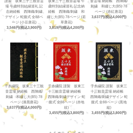
謹製 坂東三十三観音霊
坂東三十三観音霊場 午
音霊場 納経帳 西陣織/
場 午歳特別結縁巡礼 記
歳特別結縁巡礼 記念納
刺繍 和綴じ大(B5) 78
念納経帳 西陣織/刺繍
経帳 西陣織/刺繍 和
ページ (赤紅唐花)
デザイン 蛇腹式 全88ペ
綴じ大(B5) 78ページ (若
3,637円(税込4,000円)
ージ (小豆唐花)
草唐花)
3,546円(税込3,900円)
3,819円(税込4,200円)
千糸繍院 坂東三十三観
千糸繍院 謹製 坂東三
千糸繍院 謹製 坂東三
音霊場 納経帳 西陣織/
十三観音霊場 納経帳
十三観音霊場 納経帳
刺繍 和綴じ大(B5) 78
西陣織/刺繍デザイン 蛇
西陣織/刺繍デザイン 蛇
ページ (漆黒唐花)
腹式 全88ページ (赤地
腹式 全88ページ (黒地
3,637円(税込4,000円)
紋)
紋)
3,455円(税込3,800円)
3,455円(税込3,800円)