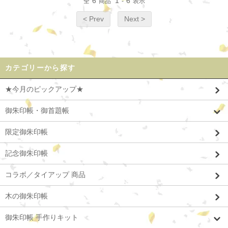
6
1
6
全
商品
-
表示
< Prev
Next >
カテゴリーから探す
★今月のピックアップ★
御朱印帳・御首題帳
限定御朱印帳
記念御朱印帳
コラボ／タイアップ 商品
木の御朱印帳
御朱印帳 手作りキット