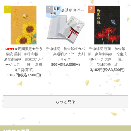
1
2
3
千糸繍院 御朱印帳カバ
★期間限定★千糸
千糸繍院 謹製 御朱印
ー 高透明タイプ 大判
繍院 謹製 御朱印帳
帳 豪華刺繍柄 蛇腹式
サイズ
豪華刺繍柄 蛇腹式48ペ
48ページ 大判 「匠」
800円(税込880円)
ージ 大判 「匠」 夏彩
曼珠沙華 紅
向日葵(芥子)
3,182円(税込3,500円)
3,182円(税込3,500円)
もっと見る