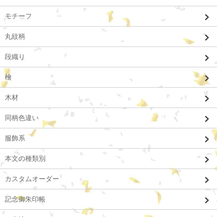
モチーフ
丸紋柄
段織り
檜
木材
同柄色違い
服飾系
本文の種類別
カスタムオーダー
記念御朱印帳