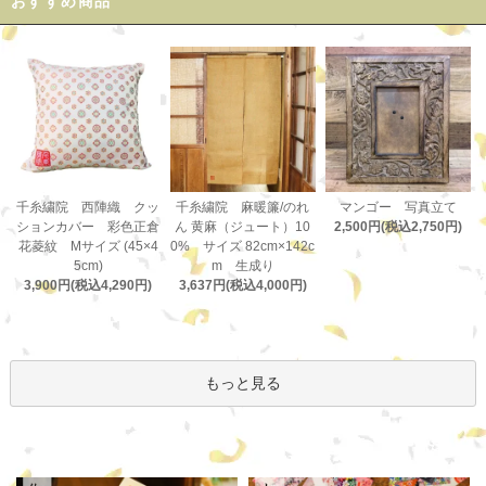
おすすめ商品
千糸繍院 麻暖簾/のれ
千糸繍院 西陣織 クッ
マンゴー 写真立て
ん 黄麻（ジュート）10
ションカバー 彩色正倉
2,500円(税込2,750円)
0% サイズ 82cm×142c
花菱紋 Mサイズ (45×4
m 生成り
5cm)
3,637円(税込4,000円)
3,900円(税込4,290円)
もっと見る