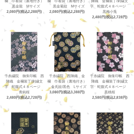
襴 巾着袋（裏地付き）
襴 巾着袋（裏地付き）
陣織 金襴装丁/刺繍文
黒金龍 Mサイズ
黒金菊紋 Mサイズ
字 蛇腹式４８ページ
2,080円(税込2,288円)
2,080円(税込2,288円)
黒梅小兎
2,480円(税込2,728円)
千糸繍院 御朱印帳 西
千糸繍院 西陣織 金
千糸繍院 御朱印帳 西
陣織 金襴装丁/刺繍文
襴 巾着袋（裏地付き）
陣織 金襴装丁/刺繍文
字 蛇腹式４８ページ
金丸紋/黒色 Lサイズ
字 蛇腹式４８ページ
青鈍桜
3,080円(税込3,388円)
黒桃桜
2,480円(税込2,728円)
2,580円(税込2,838円)