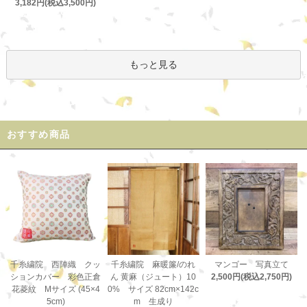
3,182円(税込3,500円)
もっと見る
おすすめ商品
千糸繍院 麻暖簾/のれ
千糸繍院 西陣織 クッ
マンゴー 写真立て
ん 黄麻（ジュート）10
ションカバー 彩色正倉
2,500円(税込2,750円)
0% サイズ 82cm×142c
花菱紋 Mサイズ (45×4
m 生成り
5cm)