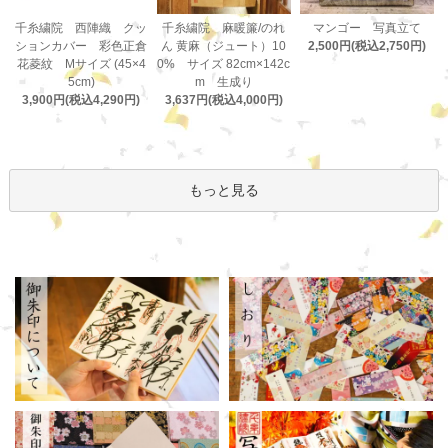
千糸繍院 麻暖簾/のれ
千糸繍院 西陣織 クッ
マンゴー 写真立て
ん 黄麻（ジュート）10
ションカバー 彩色正倉
2,500円(税込2,750円)
0% サイズ 82cm×142c
花菱紋 Mサイズ (45×4
m 生成り
5cm)
3,637円(税込4,000円)
3,900円(税込4,290円)
もっと見る