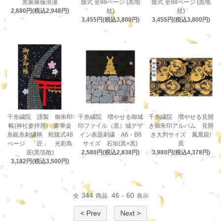
黒紫薔薇浪漫
腹式 全88ページ (黒地
腹式 全88ページ (黒地
2,680円(税込2,948円)
紋)
紋)
3,455円(税込3,800円)
3,455円(税込3,800円)
千糸繍院 謹製 御朱印
千糸繍院 増やせる御城
千糸繍院 増やせる見開
帳(神社参拝用) 豪華金
印ファイル（黒）城デザ
き御朱印アルバム 見開
糸銀糸刺繍柄 蛇腹式48
イン表題刺繍 A6・B6
き大判サイズ 鳳凰龍/
ページ 「匠」 光彩鳥
サイズ 石垣(黒×黒)
黒
居(黒箔散)
2,580円(税込2,838円)
3,980円(税込4,378円)
3,182円(税込3,500円)
344
46
60
全
商品
-
表示
< Prev
Next >