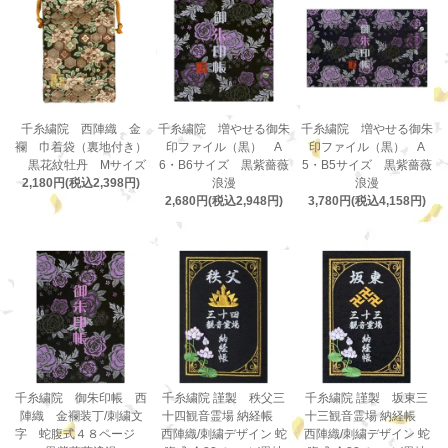
千糸繍院 西陣織 金
千糸繍院 増やせる御朱
千糸繍院 増やせる御朱
襴 巾着袋（裏地付き）
印ファイル（黒） A
印ファイル（黒） A
黒花紋牡丹 Mサイズ
6・B6サイズ 黒紫薔薇
5・B5サイズ 黒紫薔薇
2,180円(税込2,398円)
浪漫
浪漫
2,680円(税込2,948円)
3,780円(税込4,158円)
千糸繍院 御朱印帳 西
千糸繍院 謹製 秩父三
千糸繍院 謹製 坂東三
陣織 金襴装丁/刺繍文
十四観音霊場 納経帳
十三観音霊場 納経帳
字 蛇腹式４８ページ
西陣織/刺繍デザイン 蛇
西陣織/刺繍デザイン 蛇