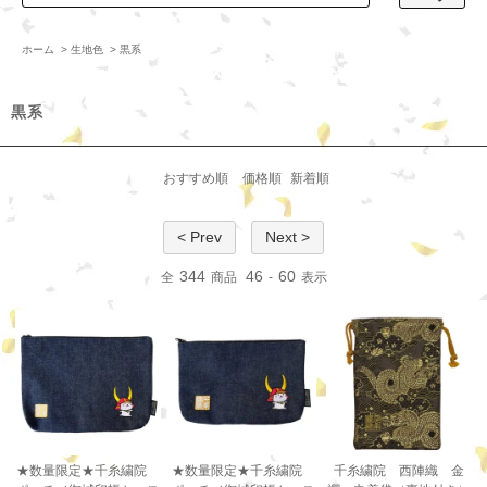
ホーム
>
生地色
>
黒系
黒系
おすすめ順
価格順
新着順
< Prev
Next >
344
46
60
全
商品
-
表示
★数量限定★千糸繍院
★数量限定★千糸繍院
千糸繍院 西陣織 金