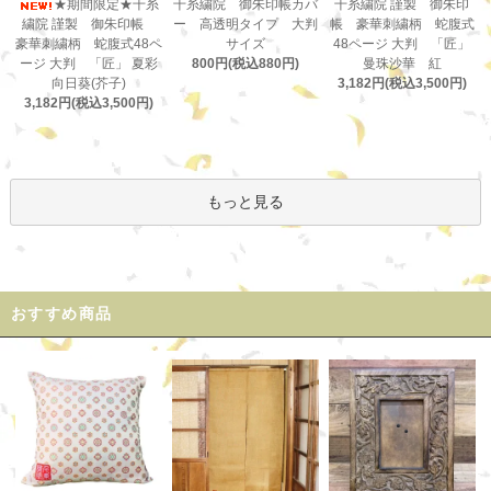
千糸繍院 御朱印帳カバ
★期間限定★千糸
千糸繍院 謹製 御朱印
ー 高透明タイプ 大判
繍院 謹製 御朱印帳
帳 豪華刺繍柄 蛇腹式
サイズ
豪華刺繍柄 蛇腹式48ペ
48ページ 大判 「匠」
800円(税込880円)
ージ 大判 「匠」 夏彩
曼珠沙華 紅
向日葵(芥子)
3,182円(税込3,500円)
3,182円(税込3,500円)
もっと見る
おすすめ商品