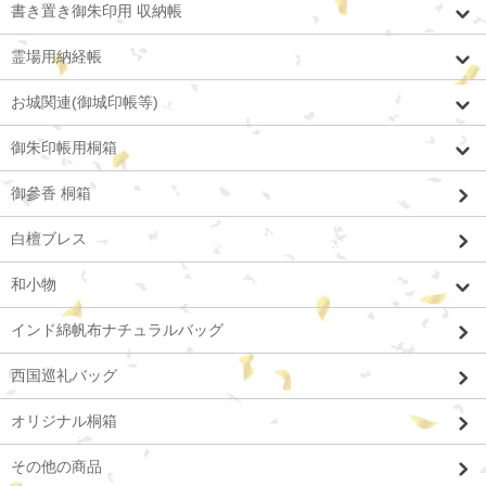
書き置き御朱印用 収納帳
霊場用納経帳
お城関連(御城印帳等)
御朱印帳用桐箱
御參香 桐箱
白檀ブレス
和小物
インド綿帆布ナチュラルバッグ
西国巡礼バッグ
オリジナル桐箱
その他の商品