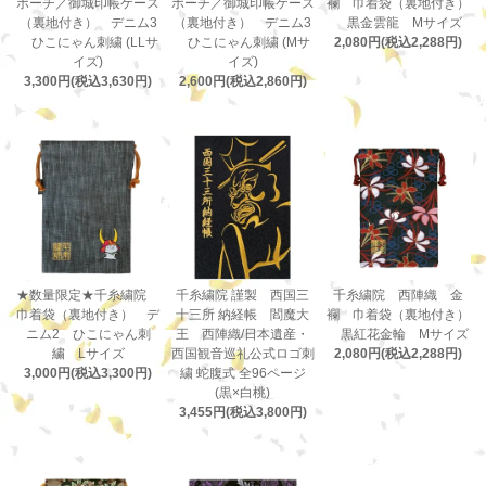
ポーチ／御城印帳ケース
ポーチ／御城印帳ケース
襴 巾着袋（裏地付き）
（裏地付き） デニム3
（裏地付き） デニム3
黒金雲龍 Mサイズ
ひこにゃん刺繍 (LLサ
ひこにゃん刺繍 (Mサ
2,080円(税込2,288円)
イズ)
イズ)
3,300円(税込3,630円)
2,600円(税込2,860円)
★数量限定★千糸繍院
千糸繍院 謹製 西国三
千糸繍院 西陣織 金
巾着袋（裏地付き） デ
十三所 納経帳 閻魔大
襴 巾着袋（裏地付き）
ニム2 ひこにゃん刺
王 西陣織/日本遺産・
黒紅花金輪 Mサイズ
繍 Lサイズ
西国観音巡礼公式ロゴ刺
2,080円(税込2,288円)
3,000円(税込3,300円)
繍 蛇腹式 全96ページ
(黒×白桃)
3,455円(税込3,800円)