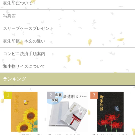
御朱印について
写真館
スリーブケースプレゼント
御朱印帳、本文の違い
コンビニ決済手順案内
和小物サイズについて
ランキング
1
2
3