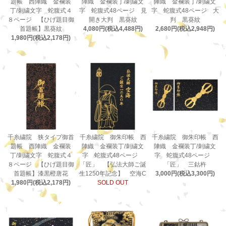
題帳 西陣織 金襴装
陣織 金襴装丁/刺繍文
陣織 金襴装丁/刺繍文
丁/刺繍文字 蛇腹式４
字 蛇腹式48ページ 見
字 蛇腹式48ページ 大
８ページ 【ひげ題目御
開き大判 黒葵紋
判 黒葵紋
首題帳】黒葵紋
4,080円(税込4,488円)
2,680円(税込2,948円)
1,980円(税込2,178円)
千糸繍院 狭タイプ御首
千糸繍院 御朱印帳 西
千糸繍院 御朱印帳 西
題帳 西陣織 金襴装
陣織 金襴装丁/刺繍文
陣織 金襴装丁/刺繍文
丁/刺繍文字 蛇腹式４
字 蛇腹式48ページ
字 蛇腹式48ページ
８ページ 【ひげ題目御
「匠」 【弘法大師ご誕
「匠」 三鈷杵
首題帳】漆黒橙唐花
生1250年記念】 空海C
3,000円(税込3,300円)
1,980円(税込2,178円)
SOLD OUT