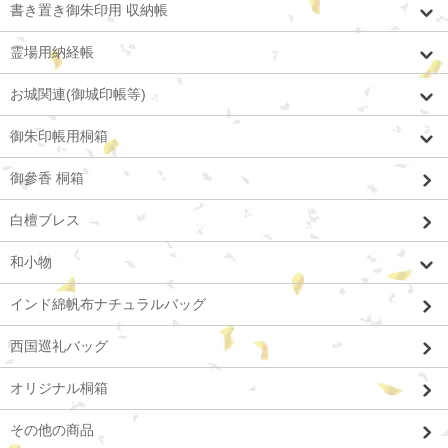
書き置き御朱印用 収納帳
霊場用納経帳
お城関連(御城印帳等)
御朱印帳用桐箱
御參香 桐箱
白檀ブレス
和小物
インド綿帆布ナチュラルバッグ
西国巡礼バッグ
オリジナル桐箱
その他の商品