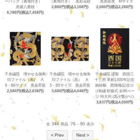
ーバッグ（裏地付き）
（裏地付き） 黒彩花紋
黒炎龍虎 Mサイズ
黒紫八重桜
2,880円(税込3,168円)
2,080円(税込2,288円)
6,780円(税込7,458円)
千糸繍院 増やせる御朱
千糸繍院 増やせる御朱
千糸繍院 謹製 西国三
印ファイル（黒） A
印ファイル（黒） A
十三所 草創1300年記念
6・B6サイズ 黒金昇龍
5・B5サイズ 黒金昇龍
納経帳 西陣織/記念ロ
2,580円(税込2,838円)
3,680円(税込4,048円)
ゴ刺繍 蛇腹式 全96ペー
ジ 特大判 (黒卍繋がり)
3,637円(税込4,000円)
344
76
90
全
商品
-
表示
< Prev
Next >