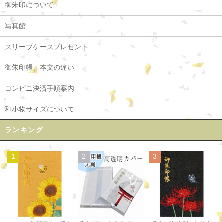
御朱印について
写真館
スリーブケースプレゼント
御朱印帳、本文の違い
コンビニ決済手順案内
和小物サイズについて
ランキング
1
2
3