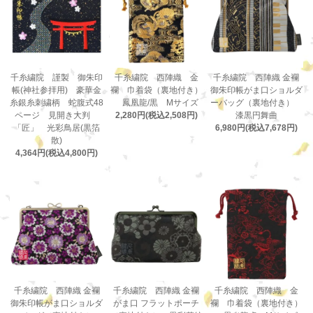
千糸繍院 謹製 御朱印
千糸繍院 西陣織 金
千糸繍院 西陣織 金襴
帳(神社参拝用) 豪華金
襴 巾着袋（裏地付き）
御朱印帳がま口ショルダ
糸銀糸刺繍柄 蛇腹式48
鳳凰龍/黒 Mサイズ
ーバッグ（裏地付き）
ページ 見開き大判
2,280円(税込2,508円)
漆黒円舞曲
「匠」 光彩鳥居(黒箔
6,980円(税込7,678円)
散)
4,364円(税込4,800円)
千糸繍院 西陣織 金襴
千糸繍院 西陣織 金襴
千糸繍院 西陣織 金
御朱印帳がま口ショルダ
がま口 フラットポーチ
襴 巾着袋（裏地付き）