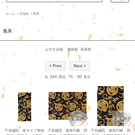
ホーム
>
生地色
>
黒系
黒系
おすすめ順
価格順
新着順
< Prev
Next >
344
76
90
全
商品
-
表示
千糸繍院 狭タイプ御首
千糸繍院 御朱印帳 西
千糸繍院 御朱印帳 西