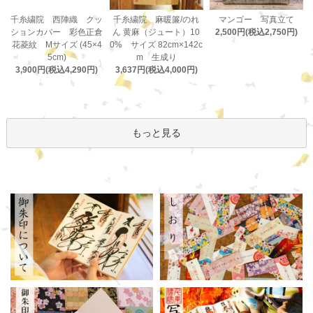
千糸繍院 麻暖簾/のれ
千糸繍院 西陣織 クッ
マンゴー 写真立て
ん 黄麻（ジュート）10
ションカバー 彩色正倉
2,500円(税込2,750円)
0% サイズ 82cm×142c
花菱紋 Mサイズ (45×4
m 生成り
5cm)
3,637円(税込4,000円)
3,900円(税込4,290円)
もっと見る