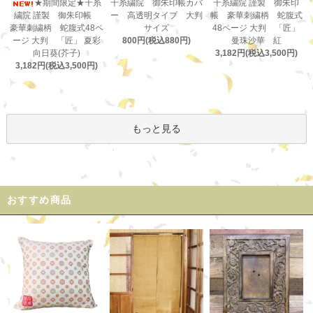
千糸繍院 御朱印帳カバ
★期間限定★千糸
千糸繍院 謹製 御朱印
ー 高透明タイプ 大判
繍院 謹製 御朱印帳
帳 豪華刺繍柄 蛇腹式
サイズ
豪華刺繍柄 蛇腹式48ペ
48ページ 大判 「匠」
800円(税込880円)
ージ 大判 「匠」 夏彩
曼珠沙華 紅
向日葵(芥子)
3,182円(税込3,500円)
3,182円(税込3,500円)
もっと見る
おすすめ商品