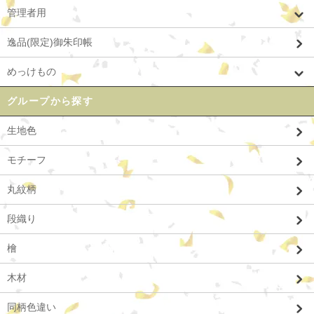
管理者用
逸品(限定)御朱印帳
めっけもの
グループから探す
生地色
モチーフ
丸紋柄
段織り
檜
木材
同柄色違い