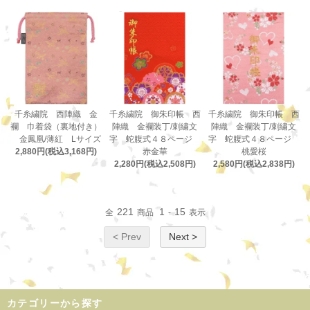
千糸繍院 西陣織 金
千糸繍院 御朱印帳 西
千糸繍院 御朱印帳 西
襴 巾着袋（裏地付き）
陣織 金襴装丁/刺繍文
陣織 金襴装丁/刺繍文
金鳳凰/薄紅 Lサイズ
字 蛇腹式４８ページ
字 蛇腹式４８ページ
2,880円(税込3,168円)
赤金華
桃愛桜
2,280円(税込2,508円)
2,580円(税込2,838円)
221
1
15
全
商品
-
表示
< Prev
Next >
カテゴリーから探す