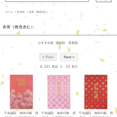
ホーム
>
生地色
>
赤系（桃色含む）
赤系（桃色含む）
おすすめ順
価格順
新着順
< Prev
Next >
221
1
15
全
商品
-
表示
千糸繍院 御朱印帳 西
千糸繍院 御朱印帳 西
千糸繍院 御朱印帳 西