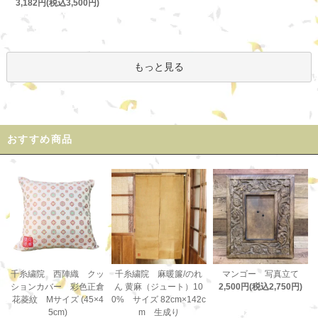
3,182円(税込3,500円)
もっと見る
おすすめ商品
千糸繍院 麻暖簾/のれ
千糸繍院 西陣織 クッ
マンゴー 写真立て
ん 黄麻（ジュート）10
ションカバー 彩色正倉
2,500円(税込2,750円)
0% サイズ 82cm×142c
花菱紋 Mサイズ (45×4
m 生成り
5cm)