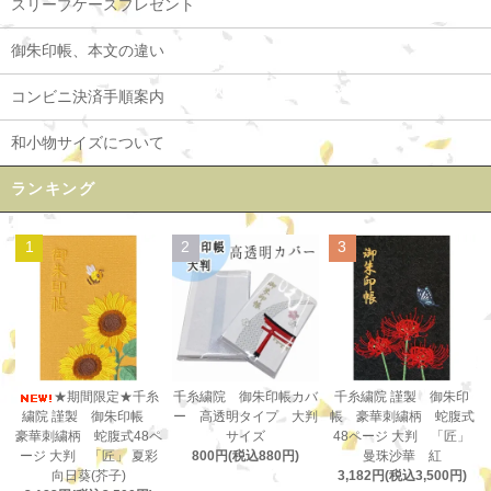
スリーブケースプレゼント
御朱印帳、本文の違い
コンビニ決済手順案内
和小物サイズについて
ランキング
1
2
3
千糸繍院 御朱印帳カバ
★期間限定★千糸
千糸繍院 謹製 御朱印
ー 高透明タイプ 大判
繍院 謹製 御朱印帳
帳 豪華刺繍柄 蛇腹式
サイズ
豪華刺繍柄 蛇腹式48ペ
48ページ 大判 「匠」
800円(税込880円)
ージ 大判 「匠」 夏彩
曼珠沙華 紅
向日葵(芥子)
3,182円(税込3,500円)