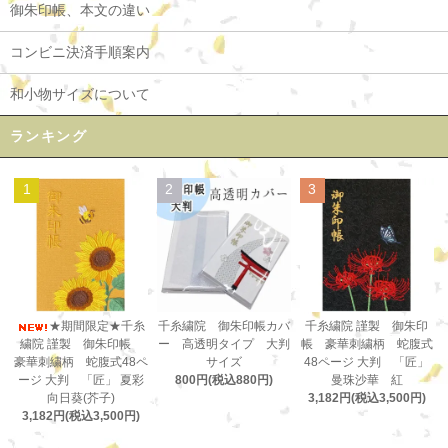
御朱印帳、本文の違い
コンビニ決済手順案内
和小物サイズについて
ランキング
1
2
3
千糸繍院 御朱印帳カバ
★期間限定★千糸
千糸繍院 謹製 御朱印
ー 高透明タイプ 大判
繍院 謹製 御朱印帳
帳 豪華刺繍柄 蛇腹式
サイズ
豪華刺繍柄 蛇腹式48ペ
48ページ 大判 「匠」
800円(税込880円)
ージ 大判 「匠」 夏彩
曼珠沙華 紅
向日葵(芥子)
3,182円(税込3,500円)
3,182円(税込3,500円)