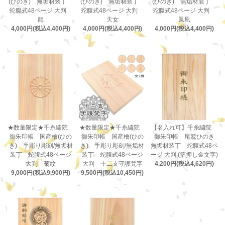
(ひのき) 無垢材装丁
(ひのき) 無垢材装丁
(ひのき) 無垢材装丁
蛇腹式48ページ 大判
蛇腹式48ページ 大判
蛇腹式48ページ 大判
龍
天女
鳳凰
4,000円(税込4,400円)
4,000円(税込4,400円)
4,000円(税込4,400円)
★数量限定★千糸繍院
★数量限定★千糸繍院
【名入れ可】千糸繍院
御朱印帳 国産檜(ひの
御朱印帳 国産檜(ひの
御朱印帳 尾鷲ひのき
き) 手彫り彫刻/無垢材
き) 手彫り彫刻/無垢材
無垢材装丁 蛇腹式48ペ
装丁 蛇腹式48ページ
装丁 蛇腹式48ページ
ージ 大判 (箔押し金文字)
大判 菊紋
大判 十二支守護梵字
4,200円(税込4,620円)
9,000円(税込9,900円)
9,500円(税込10,450円)