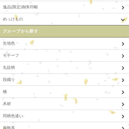
逸品(限定)御朱印帳
めっけもの
グループから探す
生地色
モチーフ
丸紋柄
段織り
檜
木材
同柄色違い
服飾系