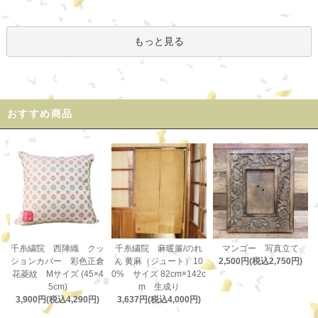
もっと見る
おすすめ商品
千糸繍院 麻暖簾/のれ
千糸繍院 西陣織 クッ
マンゴー 写真立て
ん 黄麻（ジュート）10
ションカバー 彩色正倉
2,500円(税込2,750円)
0% サイズ 82cm×142c
花菱紋 Mサイズ (45×4
m 生成り
5cm)
3,637円(税込4,000円)
3,900円(税込4,290円)