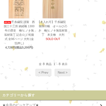
千糸繍院 謹製 西
【名入れ可】千糸繍院
国三十三所 納経帳 1300
御朱印帳 オールひの
年の歴史 檜/ヒノキ無
き 檜/ヒノキ無垢材装
垢材装丁 記念ロゴ 蛇腹
丁 本文檜 大判
式 全96ページ 大判 (金
SOLD OUT
箔押し)
4,728円(税込5,200円)
8
1
8
全
商品
-
表示
< Prev
Next >
カテゴリーから探す
★今月のピックアップ★