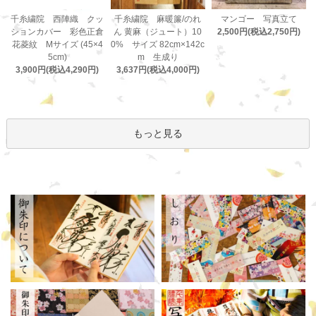
千糸繍院 麻暖簾/のれ
千糸繍院 西陣織 クッ
マンゴー 写真立て
ん 黄麻（ジュート）10
ションカバー 彩色正倉
2,500円(税込2,750円)
0% サイズ 82cm×142c
花菱紋 Mサイズ (45×4
m 生成り
5cm)
3,637円(税込4,000円)
3,900円(税込4,290円)
もっと見る