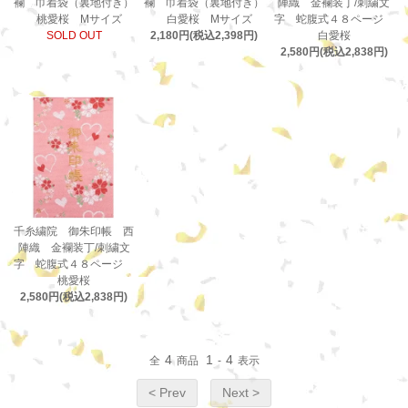
襴 巾着袋（裏地付き）
襴 巾着袋（裏地付き）
陣織 金襴装丁/刺繍文
桃愛桜 Mサイズ
白愛桜 Mサイズ
字 蛇腹式４８ページ
SOLD OUT
2,180円(税込2,398円)
白愛桜
2,580円(税込2,838円)
千糸繍院 御朱印帳 西
陣織 金襴装丁/刺繍文
字 蛇腹式４８ページ
桃愛桜
2,580円(税込2,838円)
4
1
4
全
商品
-
表示
< Prev
Next >