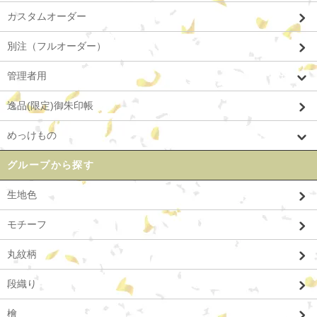
カスタムオーダー
別注（フルオーダー）
管理者用
逸品(限定)御朱印帳
めっけもの
グループから探す
生地色
モチーフ
丸紋柄
段織り
檜