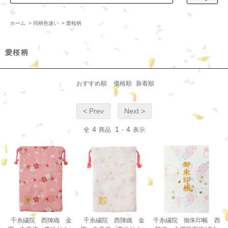
ホーム
>
同柄色違い
>
愛桜柄
愛桜柄
おすすめ順
価格順
新着順
< Prev
Next >
4
1
4
全
商品
-
表示
千糸繍院 西陣織 金
千糸繍院 西陣織 金
千糸繍院 御朱印帳 西