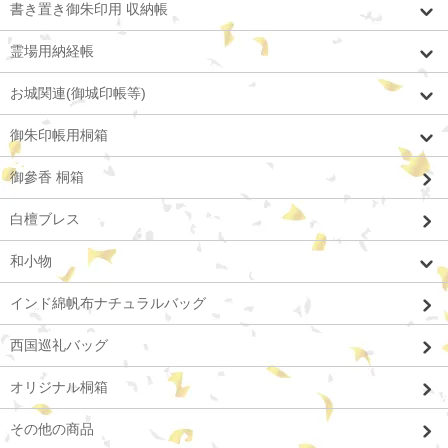
書き置き御朱印用 収納帳
霊場用納経帳
お城関連(御城印帳等)
御朱印帳用桐箱
御參香 桐箱
白檀ブレス
和小物
インド綿帆布ナチュラルバッグ
西国巡礼バッグ
オリジナル桐箱
その他の商品