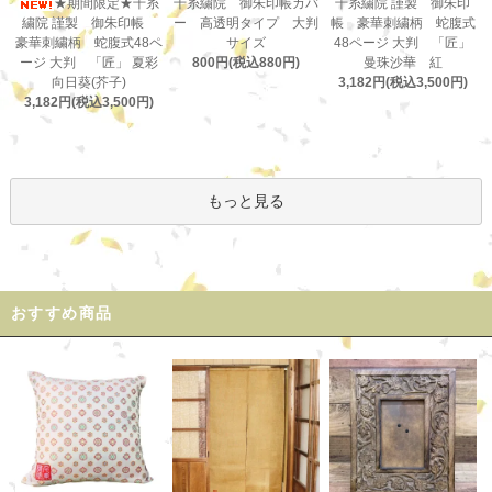
千糸繍院 御朱印帳カバ
★期間限定★千糸
千糸繍院 謹製 御朱印
ー 高透明タイプ 大判
繍院 謹製 御朱印帳
帳 豪華刺繍柄 蛇腹式
サイズ
豪華刺繍柄 蛇腹式48ペ
48ページ 大判 「匠」
800円(税込880円)
ージ 大判 「匠」 夏彩
曼珠沙華 紅
向日葵(芥子)
3,182円(税込3,500円)
3,182円(税込3,500円)
もっと見る
おすすめ商品