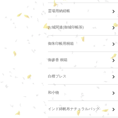
霊場用納経帳
お城関連(御城印帳等)
御朱印帳用桐箱
御參香 桐箱
白檀ブレス
和小物
インド綿帆布ナチュラルバッグ