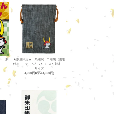
ル 刺
★数量限定★千糸繍院 巾着袋（裏地
付き） デニム2 ひこにゃん刺繍 L
サイズ
3,000円(税込3,300円)