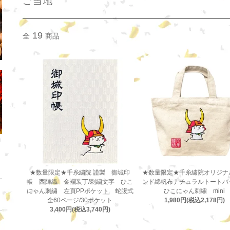
ご当地
19
全
商品
★数量限定★千糸繍院 謹製 御城印
★数量限定★千糸繍院オリジナ
帳 西陣織 金襴装丁/刺繍文字 ひこ
ンド綿帆布ナチュラルトート
にゃん刺繍 左頁PPポケット 蛇腹式
ひこにゃん刺繍 mini
全60ページ/30ポケット
1,980円(税込2,178円)
3,400円(税込3,740円)