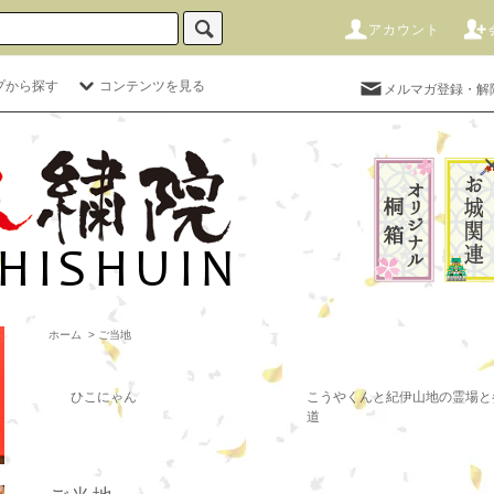
アカウント
プから探す
コンテンツを見る
メルマガ登録・解
ホーム
>
ご当地
ひこにゃん
こうやくんと紀伊山地の霊場と
道