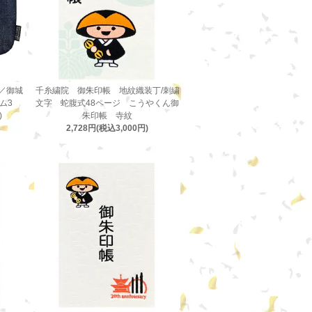
／御城
千糸繍院 御朱印帳 地紋織装丁/刺繍
ニム3
文字 蛇腹式48ページ こうやくん御
)
朱印帳 寺紋
2,728円(税込3,000円)