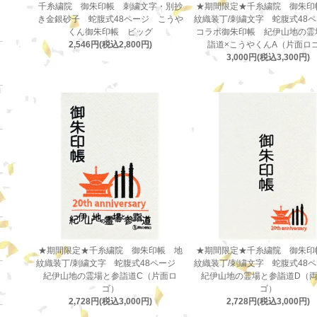
千糸繍院 御朱印帳 刺繍文字・別抄
★期間限定★千糸繍院 御朱印
き金銀砂子 蛇腹式48ページ こうや
紋織装丁/刺繍文字 蛇腹式4
くん御朱印帳 ビッグ
コラボ御朱印帳 紀伊山地の霊
2,546円(税込2,800円)
詣道×こうやくんA（片面ロ
3,000円(税込3,300円)
★期間限定★千糸繍院 御朱印帳 地
★期間限定★千糸繍院 御朱印
紋織装丁/刺繍文字 蛇腹式48ページ
紋織装丁/刺繍文字 蛇腹式4
紀伊山地の霊場と参詣道C（片面ロ
紀伊山地の霊場と参詣道D（
ゴ）
ゴ）
2,728円(税込3,000円)
2,728円(税込3,000円)