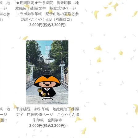
帳 地
★期間限定★千糸繍院 御朱印帳 地
8ページ
紋織装丁/刺繍文字 蛇腹式48ページ
場と参
コラボ御朱印帳 紀伊山地の霊場と参
ゴ）
詣道×こうやくんB（両面ロゴ）
3,000円(税込3,300円)
帳 地
千糸繍院 御朱印帳 地紋織装丁/刺繍
8ページ
文字 蛇腹式48ページ こうやくん御
両面ロ
朱印帳 金剛峯寺
3,000円(税込3,300円)