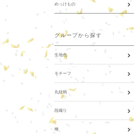
めっけもの
グループから探す
生地色
モチーフ
丸紋柄
段織り
檜