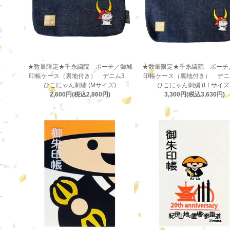
★数量限定★千糸繍院 ポーチ／御城
★数量限定★千糸繍院 ポーチ
印帳ケース（裏地付き） デニム3
印帳ケース（裏地付き） デ
ひこにゃん刺繍 (Mサイズ)
ひこにゃん刺繍 (LLサイズ
2,600円(税込2,860円)
3,300円(税込3,630円)