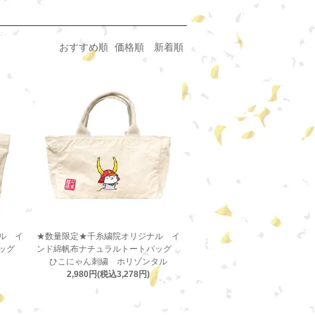
おすすめ順
価格順
新着順
ル イ
★数量限定★千糸繍院オリジナル イ
バッグ
ンド綿帆布ナチュラルトートバッグ
ひこにゃん刺繍 ホリゾンタル
2,980円(税込3,278円)