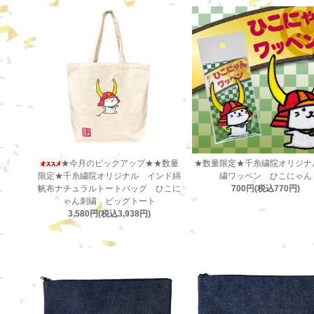
★今月のピックアップ★★数量
★数量限定★千糸繍院オリジナ
限定★千糸繍院オリジナル インド綿
繍ワッペン ひこにゃん
帆布ナチュラルトートバッグ ひこに
700円(税込770円)
ゃん刺繍 ビッグトート
3,580円(税込3,938円)