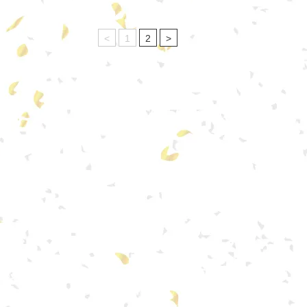
<
1
2
>