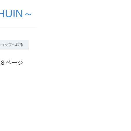
UIN～
ショップへ戻る
４８ページ