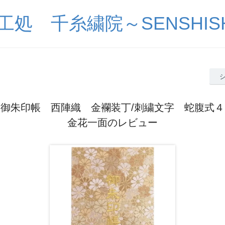
工処 千糸繍院～SENSHISH
 御朱印帳 西陣織 金襴装丁/刺繍文字 蛇腹式
金花一面のレビュー