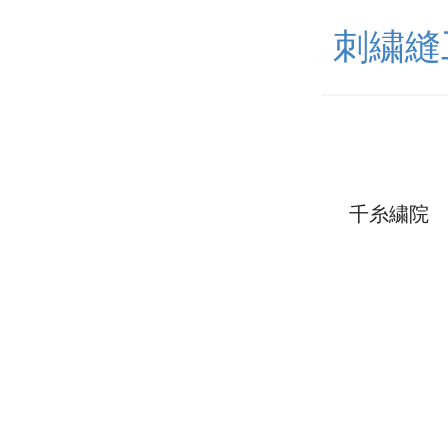
刺繍縫
千糸繍院