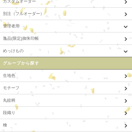
カスタムオーダー
別注（フルオーダー）
管理者用
逸品(限定)御朱印帳
めっけもの
グループから探す
生地色
モチーフ
丸紋柄
段織り
檜