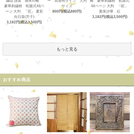
ー 高透明タイプ 大判
繍院 謹製 御朱印帳
帳 豪華刺繍柄 蛇腹式
サイズ
豪華刺繍柄 蛇腹式48ペ
48ページ 大判 「匠」
800円(税込880円)
ージ 大判 「匠」 夏彩
曼珠沙華 紅
向日葵(芥子)
3,182円(税込3,500円)
3,182円(税込3,500円)
もっと見る
おすすめ商品