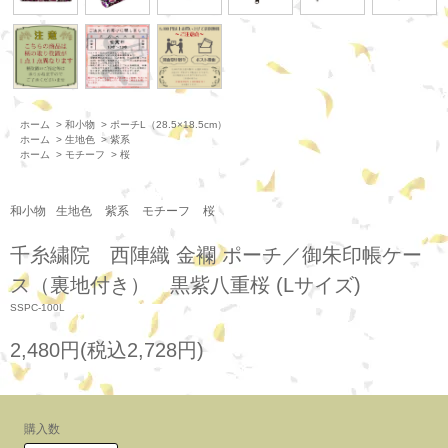
ホーム
>
和小物
>
ポーチL（28.5×18.5cm）
ホーム
>
生地色
>
紫系
ホーム
>
モチーフ
>
桜
和小物
生地色
紫系
モチーフ
桜
千糸繍院 西陣織 金襴 ポーチ／御朱印帳ケー
ス（裏地付き） 黒紫八重桜 (Lサイズ)
SSPC-100L
2,480円(税込2,728円)
購入数