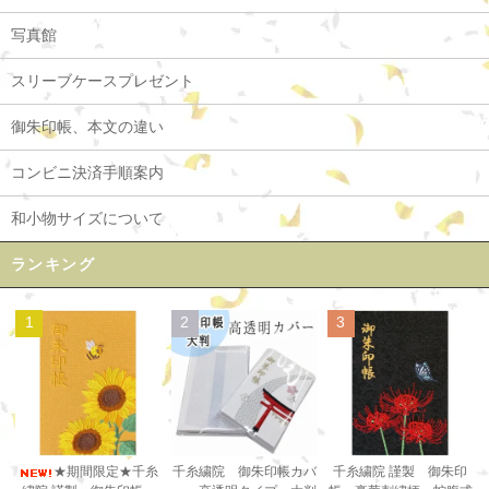
写真館
スリーブケースプレゼント
御朱印帳、本文の違い
コンビニ決済手順案内
和小物サイズについて
ランキング
1
2
3
千糸繍院 御朱印帳カバ
★期間限定★千糸
千糸繍院 謹製 御朱印