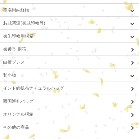
霊場用納経帳
お城関連(御城印帳等)
御朱印帳用桐箱
御參香 桐箱
白檀ブレス
和小物
インド綿帆布ナチュラルバッグ
西国巡礼バッグ
オリジナル桐箱
その他の商品