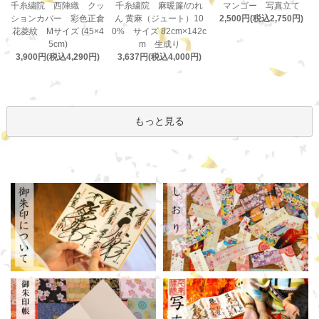
千糸繍院 麻暖簾/のれ
千糸繍院 西陣織 クッ
マンゴー 写真立て
ん 黄麻（ジュート）10
ションカバー 彩色正倉
2,500円(税込2,750円)
0% サイズ 82cm×142c
花菱紋 Mサイズ (45×4
m 生成り
5cm)
3,637円(税込4,000円)
3,900円(税込4,290円)
もっと見る