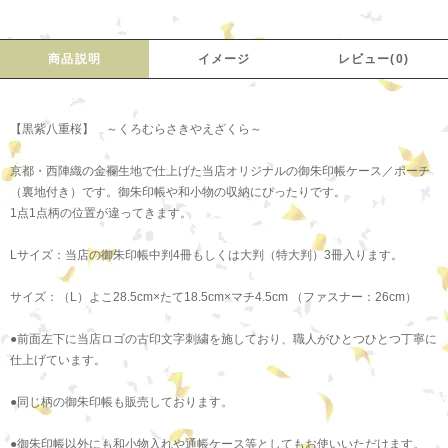
商品説明
イメージ
レビュー(0)
【黒紫八重桜】 ～くろむらさきやえざくら～
京都・西陣織の金襴生地で仕上げた当店オリジナルの御朱印帳ケース／ポーチ
（裏地付き）です。御朱印帳や和小物の収納にぴったりです。
1点1点柄の位置が違ってきます。
Lサイズ：当店の御朱印帳中判4冊もしくは大判（特大判）3冊入ります。
サイズ：（L）よこ28.5cm×たて18.5cm×マチ4.5cm （ファスナー：26cm）
●前面左下に当店ロゴの古印文字刺繍を施しており、職人がひとつひとつ丁寧に
仕上げています。
●同じ柄の御朱印帳も販売しております。
●御朱印帳以外にも和小物入れや通帳ケース等としてもお使いいただけます。