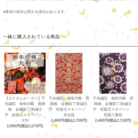
●裏地の色目は変わる場合があります。
一緒に購入されている商品
【カスタムオーダー】千
千糸繍院 御朱印帳 西
千糸繍院 御朱印帳 西
糸繍院 御朱印帳 西陣
陣織 金襴装丁/刺繍文
陣織 金襴装丁/刺繍文
織 金襴装丁/刺繍文
字 蛇腹式４８ページ
字 蛇腹式４８ページ
字 蛇腹式４８ページ
赤金龍
黒紫八重桜
大判
2,480円(税込2,728円)
2,480円(税込2,728円)
2,980円(税込3,278円)