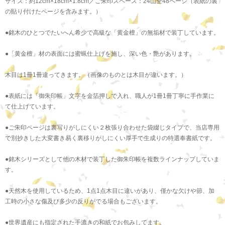
サイズ：約12cm×18cm×1.8cm／ご朱印スペース：24山全48ページ（表紙の裏
の貼り付けたページを含みます。）
●銘木のひとつでたいへん希少で高級な「黄金檀」の無垢材で装丁しています。
●「黄金檀」材の表面には蜜蝋仕上げを施し、深い色・艶があります。
木目は1冊1冊違ってきます。（画像のものとは木目が違います。）
●表紙には「御朱印帳」文字を金箔押しで入れ、職人が1冊1冊丁寧に手作業に
て仕上げています。
●ご朱印ページは裏写りがしにくい２枚張り合わせた袋綴じタイプで、当店専用
で別抄きした大変書き易く裏移りがしにくい厚手で生成りの特選奉書紙です。
●銘木シリーズとして他の木材で装丁した御朱印帳を複数ラインナップしていま
す。
●天然木を使用しているため、1点1点木目に違いがあり、僅かな欠けや節、加
工時の小さな傷及び多少の反りがでる場合もございます。
●世界遺産にも指定された手漉きの和紙でお包みしてます。