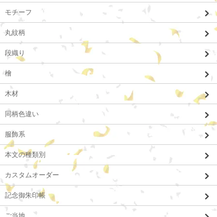
モチーフ
丸紋柄
段織り
檜
木材
同柄色違い
服飾系
本文の種類別
カスタムオーダー
記念御朱印帳
ご当地