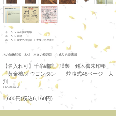
ホーム
>
木の御朱印帳
ホーム
>
木材
ホーム
>
本文の種類別
>
生成り色奉書紙
木の御朱印帳
木材
本文の種類別
生成り色奉書紙
【名入れ可】千糸繍院 謹製 銘木御朱印帳
「黄金檀/オウゴンタン」 蛇腹式48ページ 大
判
SSC-MB16LG
5,600円(税込6,160円)