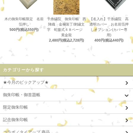
木の御朱印帳限定 名前
千糸繍院 御朱印帳 西
【名入れ】千糸繍院 高
箔押し
陣織 金襴装丁/刺繍文
透明カバー お名前箔押
500円(税込550円)
字 蛇腹式４８ページ
しオプション(カバー専
黄金龍
用)
2,480円(税込2,728円)
400円(税込440円)
カテゴリーから探す
★今月のピックアップ★
御朱印帳・御首題帳
限定御朱印帳
記念御朱印帳
コラボ／タイアップ 商品