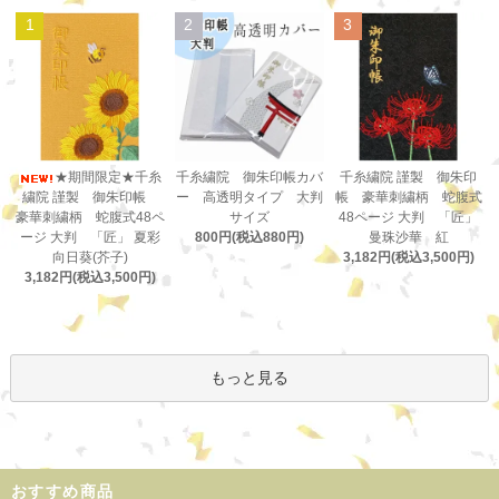
1
2
3
千糸繍院 御朱印帳カバ
★期間限定★千糸
千糸繍院 謹製 御朱印
ー 高透明タイプ 大判
繍院 謹製 御朱印帳
帳 豪華刺繍柄 蛇腹式
サイズ
豪華刺繍柄 蛇腹式48ペ
48ページ 大判 「匠」
800円(税込880円)
ージ 大判 「匠」 夏彩
曼珠沙華 紅
向日葵(芥子)
3,182円(税込3,500円)
3,182円(税込3,500円)
もっと見る
おすすめ商品