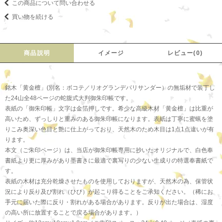
この商品について問い合わせる
買い物を続ける
商品説明
イメージ
レビュー(0)
銘木「黄金檀」(別名：ボコテ／リオグランデパリサンダー）の無垢材で装丁し
た24山全48ページの蛇腹式大判御朱印帳です。
表紙の「御朱印帳」文字は金箔押しです。希少な高級木材「黄金檀」は比重が
高いため、ずっしりと重みのある御朱印帳になります。表紙は丁寧に蜜蝋を塗
りこみ奥深い色目と艶に仕上がっており、天然木のため木目は1点1点違いが有
ります。
本文（ご朱印ページ）は、当店が御朱印帳専用に抄いたオリジナルで、白色奉
書紙より更に厚みがあり墨書きに最適で裏写りの少ない生成りの特選奉書紙で
す。
表紙の木材は充分乾燥させたものを使用しておりますが、天然木の為、保管状
況により反り及び割れ（ひび）が起こり得ることをご承知ください。（稀にお
手元に届いた際に反り・割れがある場合があります。反りが出た場合は、湿度
の高い所に放置することで戻る場合があります。）