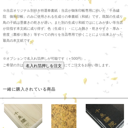
※当店オリジナル別抄き特選奉書紙：当店が御朱印帳専用に抄いた「千糸繍
院 御朱印帳」のみに使用される生成りの奉書紙（和紙）です。既製の生成り
鳥の子紙は墨書きの乾きが遅い、また別の生成り和紙ではにじみが多い等当店
が目指す本文紙に成り得ず、色（生成り）・にじみ難さ・乾きやすさ・厚み・
密度（裏移り難さ）等すべての拘りを当店専用で抄くことにより出来上がった
最高の本文紙です。
※オプションで名入れ箔押しが可能です（＋500円）。
ご希望の方は
にてご注文をお願い致します。
一緒に購入されている商品