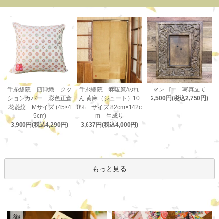
千糸繍院 麻暖簾/のれ
千糸繍院 西陣織 クッ
マンゴー 写真立て
ん 黄麻（ジュート）10
ションカバー 彩色正倉
2,500円(税込2,750円)
0% サイズ 82cm×142c
花菱紋 Mサイズ (45×4
m 生成り
5cm)
3,637円(税込4,000円)
3,900円(税込4,290円)
もっと見る