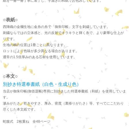
紙を一冊一冊丁寧に装丁し、手漉きの和紙でお包みしています。
○表紙○
西陣織の金襴生地に金糸の糸で「御朱印帳」文字を刺繍しています。
刺繍ならではの立体感と、光の反射でキラキラと輝く糸で、より豪華な仕上が
りです。
生地の柄の位置は1冊ごとに異なります。
ロットにより色味が多少異なる場合があります。
通常の1.5倍厚みのある芯材を使用しています。
○本文○
別抄き特選奉書紙（白色・生成り色）
当店が御朱印帳(御首題帳)専用に別抄きした特選奉書紙（和紙）を使用していま
す。
滲みがたさ、乾きやすさ、厚み、密度（裏移りがたさ）等、すべてにこだわり
尽くした本文紙です。
蛇腹式 2枚重ね 全48ページ