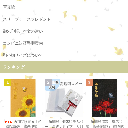
写真館
スリーブケースプレゼント
御朱印帳、本文の違い
コンビニ決済手順案内
和小物サイズについて
ランキング
1
2
3
千糸繍院 御朱印帳カバ
★期間限定★千糸
千糸繍院 謹製 御朱印
ー 高透明タイプ 大判
繍院 謹製 御朱印帳
帳 豪華刺繍柄 蛇腹式