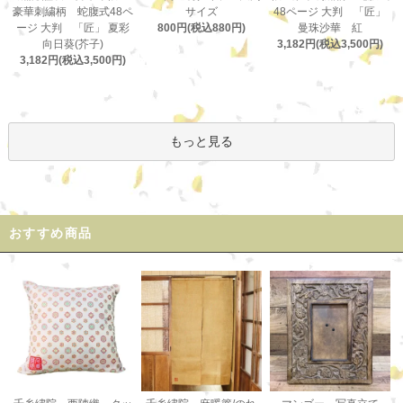
サイズ
豪華刺繍柄 蛇腹式48ペ
48ページ 大判 「匠」
800円(税込880円)
ージ 大判 「匠」 夏彩
曼珠沙華 紅
向日葵(芥子)
3,182円(税込3,500円)
3,182円(税込3,500円)
もっと見る
おすすめ商品