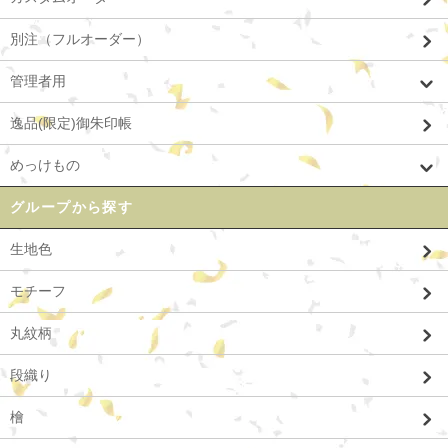
別注（フルオーダー）
管理者用
逸品(限定)御朱印帳
めっけもの
グループから探す
生地色
モチーフ
丸紋柄
段織り
檜