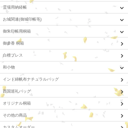
霊場用納経帳
お城関連(御城印帳等)
御朱印帳用桐箱
御參香 桐箱
白檀ブレス
和小物
インド綿帆布ナチュラルバッグ
西国巡礼バッグ
オリジナル桐箱
その他の商品
カスタムオーダー