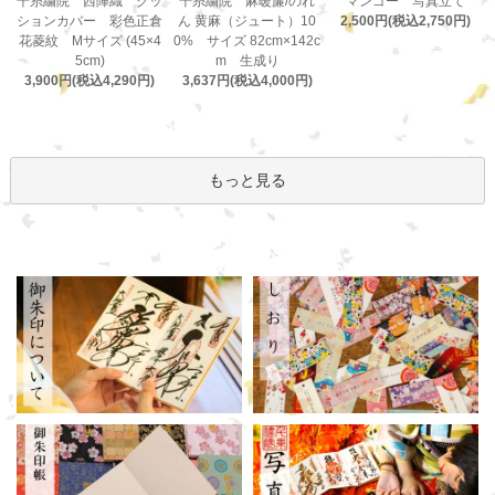
千糸繍院 麻暖簾/のれ
千糸繍院 西陣織 クッ
マンゴー 写真立て
ん 黄麻（ジュート）10
ションカバー 彩色正倉
2,500円(税込2,750円)
0% サイズ 82cm×142c
花菱紋 Mサイズ (45×4
m 生成り
5cm)
3,637円(税込4,000円)
3,900円(税込4,290円)
もっと見る