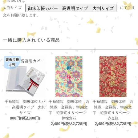
ご希望の方は
大判サイズ
にてご注
文をお願い致します。
一緒に購入されている商品
千糸繍院 御朱印帳カバ
千糸繍院 御朱印帳 西
千糸繍院 御朱印帳 西
ー 高透明タイプ 大判
陣織 金襴装丁/刺繍文
陣織 金襴装丁/刺繍文
サイズ
字 蛇腹式４８ページ
字 蛇腹式４８ページ
800円(税込880円)
檸檬彩花
赤金龍
2,480円(税込2,728円)
2,480円(税込2,728円)