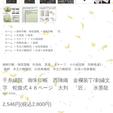
ホーム
>
御朱印帳・御首題帳
>
御朱印帳 「匠」
ホーム
>
生地色
>
黒系
ホーム
>
モチーフ
>
その他花柄
ホーム
>
同柄色違い
>
龍柄
ホーム
>
本文の種類別
>
白色奉書紙
ホーム
>
本文の種類別
>
生成り色奉書紙
御朱印帳・御首題帳
生地色
黒系
モチーフ
その他花柄
同柄色違い
龍柄
本文の種類別
白色奉書紙
本文の種類別
生成り色奉書紙
千糸繍院 御朱印帳 西陣織 金襴装丁/刺繍文
字 蛇腹式４８ページ 大判 「匠」 水墨龍
SSC-T006L
2,546円(税込2,800円)