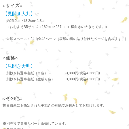
○サイズ○
【見開き大判】
約25.0cm×18.2cm×1.8cm
（おおよそB5サイズ（182mm×257mm）横向きの大きさです。）
ご朱印スペース：24山全48ページ（表紙の裏の貼り付けたページを含みます。)
○価格○
【見開き大判】
別抄き特選奉書紙（白色） … 3,880円(税込4,268円)
別抄き特選奉書紙（生成り色） … 3,880円(税込4,268円)
○その他○
世界遺産にも指定された手漉きの和紙でお包みしてお届けします。
※別売りで専用カバーも販売しています。