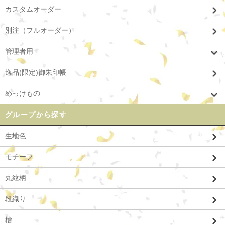
カスタムオーダー
別注（フルオーダー）
管理者用
逸品(限定)御朱印帳
めっけもの
グループから探す
生地色
モチーフ
丸紋柄
段織り
檜