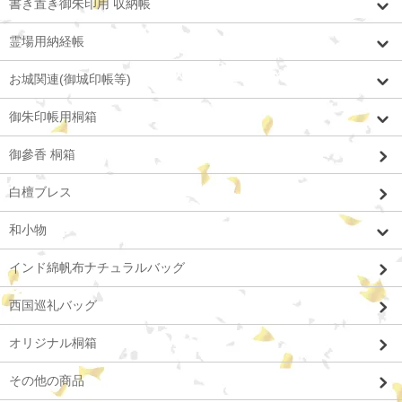
書き置き御朱印用 収納帳
霊場用納経帳
お城関連(御城印帳等)
御朱印帳用桐箱
御參香 桐箱
白檀ブレス
和小物
インド綿帆布ナチュラルバッグ
西国巡礼バッグ
オリジナル桐箱
その他の商品