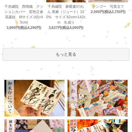
千糸繍院 麻暖簾/のれ
千糸繍院 西陣織 クッ
マンゴー 写真立て
ん 黄麻（ジュート）10
ションカバー 彩色正倉
2,500円(税込2,750円)
0% サイズ 82cm×142c
花菱紋 Mサイズ (45×4
m 生成り
5cm)
3,637円(税込4,000円)
3,900円(税込4,290円)
もっと見る