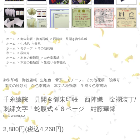
ホーム
>
御朱印帳・御首題帳
>
西陣織 見開き御朱印帳
ホーム
>
生地色
>
青系
ホーム
>
モチーフ
>
その他花柄
ホーム
>
段織り
ホーム
>
本文の種類別
>
白色奉書紙
ホーム
>
本文の種類別
>
生成り色奉書紙
御朱印帳・御首題帳
生地色
青系
モチーフ
その他花柄
段織り
本文の種類別
白色奉書紙
本文の種類別
生成り色奉書紙
千糸繍院 見開き御朱印帳 西陣織 金襴装丁/
刺繍文字 蛇腹式４８ページ 紺藤華錦
SSC-W185LS2
3,880円(税込4,268円)