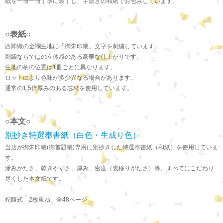
紙を一冊一冊丁寧に装丁し、手漉きの和紙でお包みしています。
○表紙○
西陣織の金襴生地に「御朱印帳」文字を刺繍しています。
刺繍ならではの立体感のある豪華な仕上がりです。
生地の柄の位置は1冊ごとに異なります。
ロットにより色味が多少異なる場合があります。
通常の1.5倍厚みのある芯材を使用しています。
○本文○
別抄き特選奉書紙（白色・生成り色）
当店が御朱印帳(御首題帳)専用に別抄きした特選奉書紙（和紙）を使用していま
す。
滲みがたさ、乾きやすさ、厚み、密度（裏移りがたさ）等、すべてにこだわり
尽くした本文紙です。
蛇腹式 2枚重ね 全48ページ