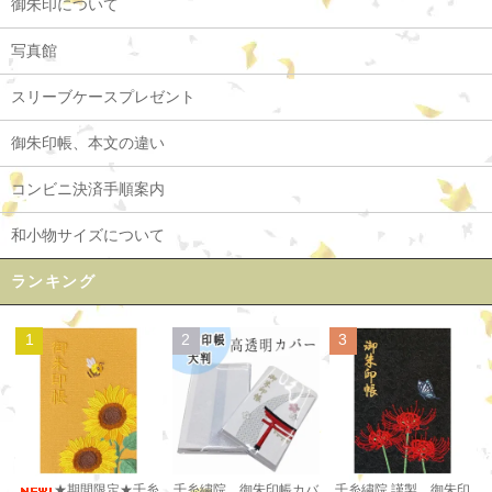
御朱印について
写真館
スリーブケースプレゼント
御朱印帳、本文の違い
コンビニ決済手順案内
和小物サイズについて
ランキング
1
2
3
千糸繍院 御朱印帳カバ
★期間限定★千糸
千糸繍院 謹製 御朱印