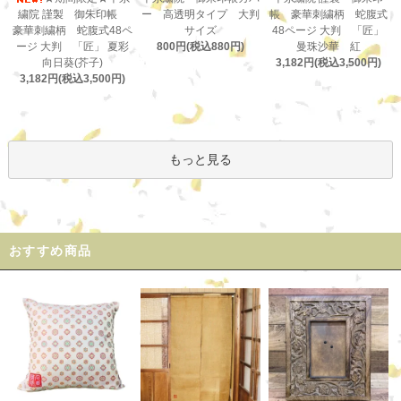
ー 高透明タイプ 大判
繍院 謹製 御朱印帳
帳 豪華刺繍柄 蛇腹式
サイズ
豪華刺繍柄 蛇腹式48ペ
48ページ 大判 「匠」
800円(税込880円)
ージ 大判 「匠」 夏彩
曼珠沙華 紅
向日葵(芥子)
3,182円(税込3,500円)
3,182円(税込3,500円)
もっと見る
おすすめ商品