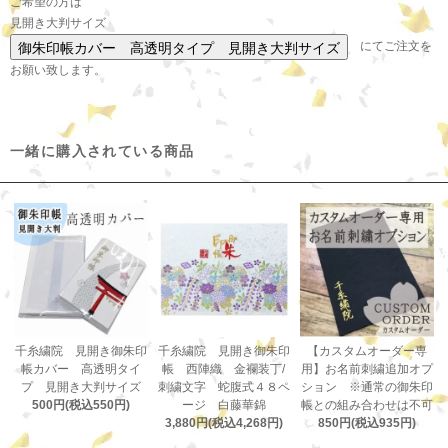
ご希望の方は
見開き大判サイズ
にてご注文を
お願い致します。
一緒に購入されている商品
千糸繍院 見開き御朱印
千糸繍院 見開き御朱印
【カスタムオーダー専
帳カバー 高透明タイ
帳 西陣織 金襴装丁/
用】お名前刺繍追加オプ
プ 見開き大判サイズ
刺繍文字 蛇腹式４８ペ
ション ※通常の御朱印
500円(税込550円)
ージ 白藤華錦
帳との組み合わせは不可
3,880円(税込4,268円)
850円(税込935円)