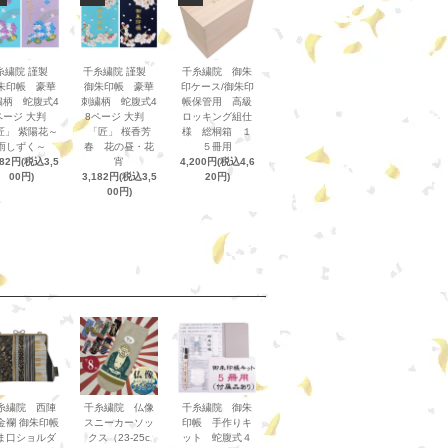
糸繍院 謹製
千糸繍院 謹製
千糸繍院 御朱
朱印帳 豪華
御朱印帳 豪華
印ケース/御朱印
繍柄 蛇腹式4
刺繍柄 蛇腹式4
帳保管用 高級
ページ 大判
8ページ 大判
ロッキング組仕
匠」 紫陽花～
「匠」 桜香芳
様 総桐箱 １
雨しずく～
春 花の昼・花
５冊用
182円(税込3,5
宵
4,200円(税込4,6
00円)
3,182円(税込3,5
20円)
00円)
糸繍院 西陣
千糸繍院 仏像
千糸繍院 御朱
金襴 御朱印帳
スニーカーソッ
印帳 手作りキ
ま口ショルダ
クス（23-25c
ット 蛇腹式４