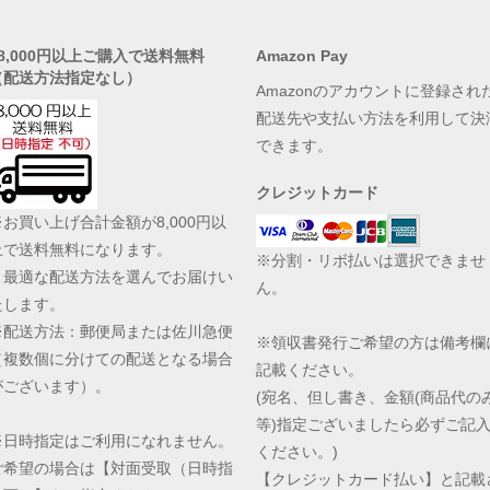
●8,000円以上ご購入で送料無料
Amazon Pay
（配送方法指定なし）
Amazonのアカウントに登録され
配送先や支払い方法を利用して決
できます。
クレジットカード
※お買い上げ合計金額が8,000円以
上で送料無料になります。
※分割・リボ払いは選択できませ
最適な配送方法を選んでお届けい
ん。
たします。
※配送方法：郵便局または佐川急便
※領収書発行ご希望の方は備考欄
（複数個に分けての配送となる場合
記載ください。
がございます）。
(宛名、但し書き、金額(商品代の
等)指定ございましたら必ずご記
※日時指定はご利用になれません。
ください。)
ご希望の場合は【対面受取（日時指
【クレジットカード払い】と記載