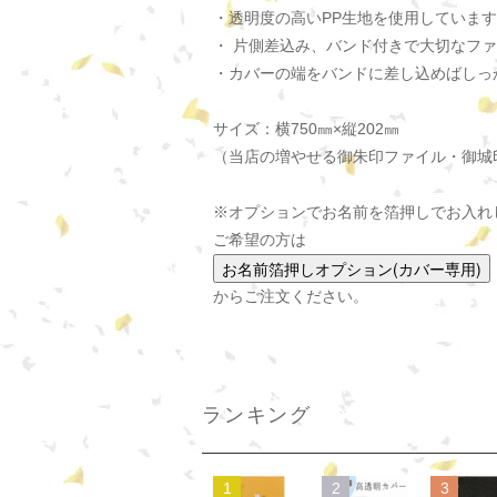
・透明度の高いPP生地を使用していま
・ 片側差込み、バンド付きで大切なフ
・カバーの端をバンドに差し込めばしっ
サイズ：横750㎜×縦202㎜
（当店の増やせる御朱印ファイル・御城印フ
※オプションでお名前を箔押しでお入れ
ご希望の方は
からご注文ください。
ランキング
1
2
3