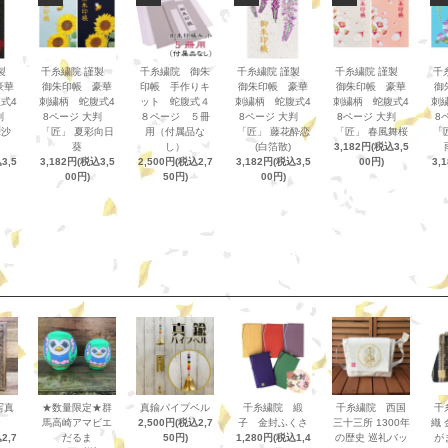
謹製
千糸繍院 謹製
千糸繍院 御朱
千糸繍院 謹製
千糸繍院 謹製
千
豪華
御朱印帳 豪華
印帳 手作りキ
御朱印帳 豪華
御朱印帳 豪華
御
式4
刺繍柄 蛇腹式4
ット 蛇腹式４
刺繍柄 蛇腹式4
刺繍柄 蛇腹式4
刺
大判
8ページ 大判
８ページ ５冊
8ページ 大判
8ページ 大判
8
珠沙
「匠」 夏彩向日
用（付属品な
「匠」 藤花酔恋
「匠」 春風舞桜
「
葵
し）
(白箔散)
3,182円(税込3,5
3,5
3,182円(税込3,5
2,500円(税込2,7
3,182円(税込3,5
00円)
3,
00円)
50円)
00円)
写真
★数量限定★群
真鍮パイプベル
千糸繍院 緞
千糸繍院 西国
千
馬高崎アマビエ
2,500円(税込2,7
子 金封ふくさ
三十三所 1300年
織 
2,7
だるま
50円)
1,280円(税込1,4
の歴史 巡礼バッ
が