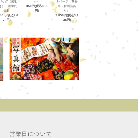
バッグ（裏地
m）
８ページ ５冊
き） 漆黒円
350円(税込385
用（付属品あ
舞曲
円)
り）
980円(税込7,6
2,850円(税込3,1
78円)
35円)
営業日について