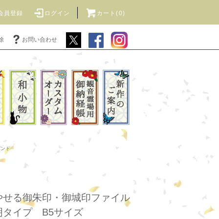
会員登録
ログイン
カート(0)
除
お問い合わせ
バンド
やせる御朱印・御城印ファイル
タイプ B5サイズ