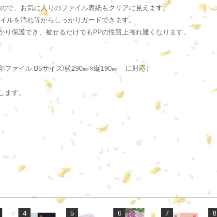
すので、お気に入りのファイル表紙もクリアに見えます。
ァイルを汚れ等からしっかりガードできます。
かり保護でき、被せるだけでもPPの性質上捲れ難くなります。
ァイル B5サイズ/横290㎜×縦190㎜ に対応）
します。
4
5
6
7
8