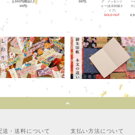
2,000円(税込2,2
08円)
グ メッセンジ
ー
00円)
ャー(金糸刺繍タ
付
イプ)
SOLD OUT
6,
配送・送料について
支払い方法について