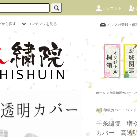
アカウント
プから探す
コンテンツを見る
メルマガ登録・解
ホーム
>
御朱印帳カバー・
御朱印帳カバー・バンド
千糸繍院 増
カバー 高透明