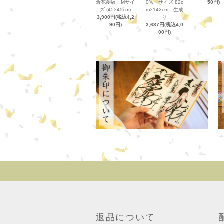
倉花菱紋 Mサイ
0% サイズ 82c
50円)
ズ (45×45cm)
m×142cm 生成
3,900円(税込4,2
り
90円)
3,637円(税込4,0
00円)
返品について