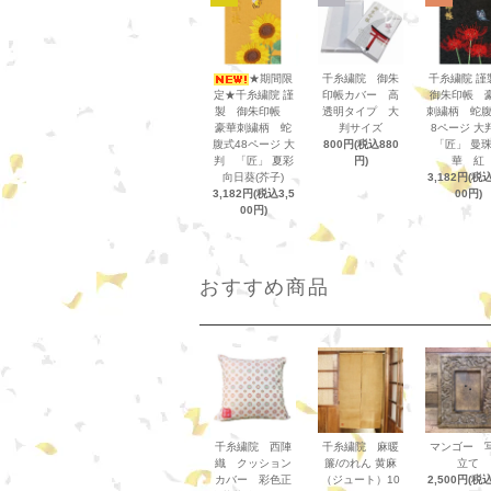
★期間限
千糸繍院 御朱
千糸繍院 
定★千糸繍院 謹
印帳カバー 高
御朱印帳 
製 御朱印帳
透明タイプ 大
刺繍柄 蛇腹
豪華刺繍柄 蛇
判サイズ
8ページ 
腹式48ページ 大
800円(税込880
「匠」 曼
判 「匠」 夏彩
円)
華 紅
向日葵(芥子)
3,182円(税込
3,182円(税込3,5
00円)
00円)
おすすめ商品
千糸繍院 西陣
千糸繍院 麻暖
マンゴー 
織 クッション
簾/のれん 黄麻
立て
カバー 彩色正
（ジュート）10
2,500円(税込