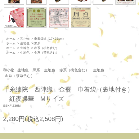
ホーム
>
和小物
>
巾着袋M（17×25cm）
ホーム
>
生地色
>
黒系
ホーム
>
生地色
>
赤系（桃色含む）
ホーム
>
生地色
>
金系（茶系含む）
和小物
生地色
黒系
生地色
赤系（桃色含む）
生地色
金系（茶系含む）
千糸繍院 西陣織 金襴 巾着袋（裏地付き）
紅夜蝶華 Mサイズ
SSKF-236M
2,280円(税込2,508円)