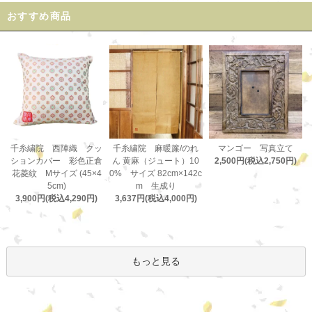
おすすめ商品
千糸繍院 麻暖簾/のれ
千糸繍院 西陣織 クッ
マンゴー 写真立て
ん 黄麻（ジュート）10
ションカバー 彩色正倉
2,500円(税込2,750円)
0% サイズ 82cm×142c
花菱紋 Mサイズ (45×4
m 生成り
5cm)
3,637円(税込4,000円)
3,900円(税込4,290円)
もっと見る