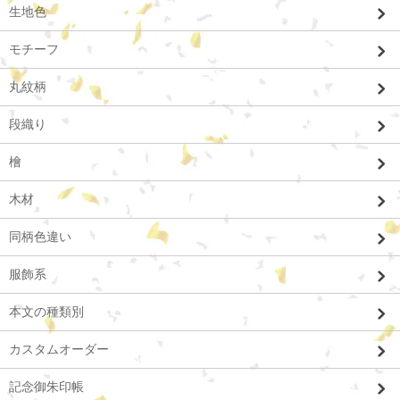
生地色
モチーフ
丸紋柄
段織り
檜
木材
同柄色違い
服飾系
本文の種類別
カスタムオーダー
記念御朱印帳