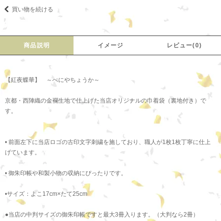
買い物を続ける
商品説明
イメージ
レビュー(0)
【紅夜蝶華】 ～べにやちょうか～
京都・西陣織の金襴生地で仕上げた当店オリジナルの巾着袋（裏地付き）で
す。
• 前面左下に当店ロゴの古印文字刺繍を施しており、職人が1枚1枚丁寧に仕上
げています。
• 御朱印帳や和製小物の収納にぴったりです。
•サイズ：よこ17cm×たて25cm
●当店の中判サイズの御朱印帳ですと最大3冊入ります。（大判なら2冊）