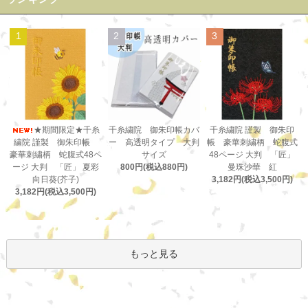
1
2
3
千糸繍院 御朱印帳カバ
★期間限定★千糸
千糸繍院 謹製 御朱印
ー 高透明タイプ 大判
繍院 謹製 御朱印帳
帳 豪華刺繍柄 蛇腹式
サイズ
豪華刺繍柄 蛇腹式48ペ
48ページ 大判 「匠」
800円(税込880円)
ージ 大判 「匠」 夏彩
曼珠沙華 紅
向日葵(芥子)
3,182円(税込3,500円)
3,182円(税込3,500円)
もっと見る