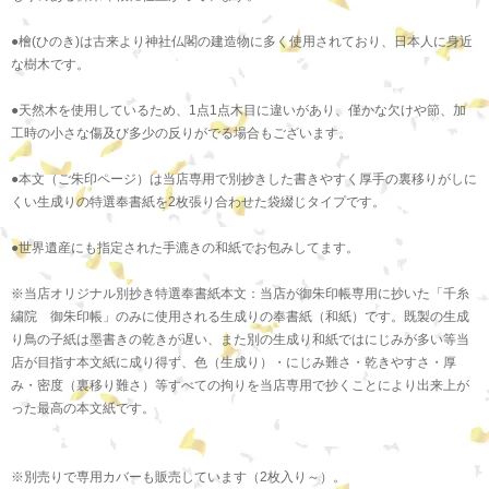
●檜(ひのき)は古来より神社仏閣の建造物に多く使用されており、日本人に身近
な樹木です。
●天然木を使用しているため、1点1点木目に違いがあり、僅かな欠けや節、加
工時の小さな傷及び多少の反りがでる場合もございます。
●本文（ご朱印ページ）は当店専用で別抄きした書きやすく厚手の裏移りがしに
くい生成りの特選奉書紙を2枚張り合わせた袋綴じタイプです。
●世界遺産にも指定された手漉きの和紙でお包みしてます。
※当店オリジナル別抄き特選奉書紙本文：当店が御朱印帳専用に抄いた「千糸
繍院 御朱印帳」のみに使用される生成りの奉書紙（和紙）です。既製の生成
り鳥の子紙は墨書きの乾きが遅い、また別の生成り和紙ではにじみが多い等当
店が目指す本文紙に成り得ず、色（生成り）・にじみ難さ・乾きやすさ・厚
み・密度（裏移り難さ）等すべての拘りを当店専用で抄くことにより出来上が
った最高の本文紙です。
※別売りで専用カバーも販売しています（2枚入り～）。