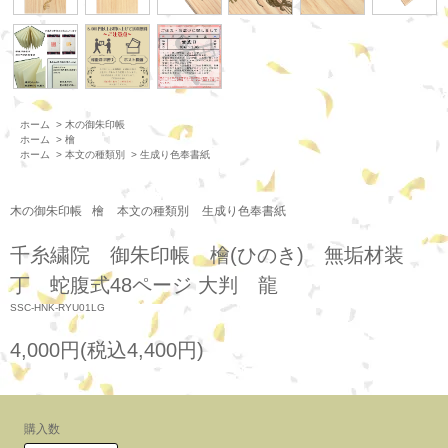
ホーム
>
木の御朱印帳
ホーム
>
檜
ホーム
>
本文の種類別
>
生成り色奉書紙
木の御朱印帳
檜
本文の種類別
生成り色奉書紙
千糸繍院 御朱印帳 檜(ひのき) 無垢材装
丁 蛇腹式48ページ 大判 龍
SSC-HNK-RYU01LG
4,000円(税込4,400円)
購入数