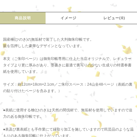
商品説明
イメージ
レビュー(0)
国産檜(ひのき)の無垢材で装丁した大判御朱印帳です。
龍を箔押しした豪華なデザインとなっています。
本文（ご朱印ページ）は御朱印帳専用に仕上た当店オリジナルで、レギュラー
タイプより更に厚みがあり、墨書きに最適で裏写りの少ない生成りの特選奉書
紙を使用しています。
サイズ：約12cm×18cm×2.1cm／ご朱印スペース：24山全48ページ（表紙の裏
の貼り付けたページを含みます。）
●表紙に使用する檜(ひのき)は天然の間伐材で、無垢材を使用していますので迫
力のある御朱印帳です。
●表及び裏表紙とも手作業にて縁取り加工を施していますので民芸品のような温
もりのある御朱印帳に仕上がっています。