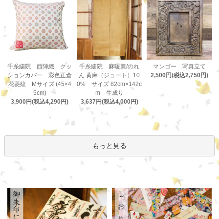
千糸繍院 麻暖簾/のれ
千糸繍院 西陣織 クッ
マンゴー 写真立て
ん 黄麻（ジュート）10
ションカバー 彩色正倉
2,500円(税込2,750円)
0% サイズ 82cm×142c
花菱紋 Mサイズ (45×4
m 生成り
5cm)
3,637円(税込4,000円)
3,900円(税込4,290円)
もっと見る