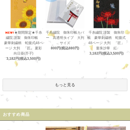
千糸繍院 御朱印帳カバ
★期間限定★千糸
千糸繍院 謹製 御朱印
ー 高透明タイプ 大判
繍院 謹製 御朱印帳
帳 豪華刺繍柄 蛇腹式
サイズ
豪華刺繍柄 蛇腹式48ペ
48ページ 大判 「匠」
800円(税込880円)
ージ 大判 「匠」 夏彩
曼珠沙華 紅
向日葵(芥子)
3,182円(税込3,500円)
3,182円(税込3,500円)
もっと見る
おすすめ商品