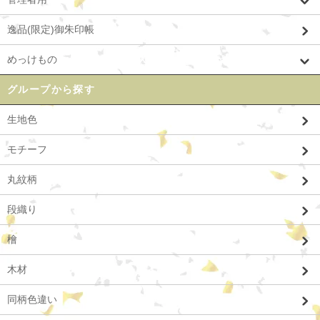
逸品(限定)御朱印帳
めっけもの
グループから探す
生地色
モチーフ
丸紋柄
段織り
檜
木材
同柄色違い