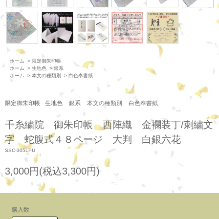
ホーム
>
限定御朱印帳
ホーム
>
生地色
>
銀系
ホーム
>
本文の種類別
>
白色奉書紙
限定御朱印帳
生地色
銀系
本文の種類別
白色奉書紙
千糸繍院 御朱印帳 西陣織 金襴装丁/刺繍文
字 蛇腹式４８ページ 大判 白銀六花
SSC-305LPU
3,000円(税込3,300円)
購入数