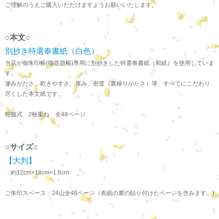
ご理解のうえご購入いただけますようお願いいたします。
○本文○
別抄き特選奉書紙（白色）
当店が御朱印帳(御首題帳)専用に別抄きした特選奉書紙（和紙）を使用していま
す。
滲みがたさ、乾きやすさ、厚み、密度（裏移りがたさ）等、すべてにこだわり
尽くした本文紙です。
蛇腹式 2枚重ね 全48ページ
○サイズ○
【大判】
約12cm×18cm×1.8cm
ご朱印スペース：24山全48ページ（表紙の裏の貼り付けたページを含みます。)