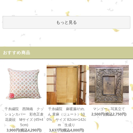
もっと見る
おすすめ商品
千糸繍院 麻暖簾/のれ
千糸繍院 西陣織 クッ
マンゴー 写真立て
ん 黄麻（ジュート）10
ションカバー 彩色正倉
2,500円(税込2,750円)
0% サイズ 82cm×142c
花菱紋 Mサイズ (45×4
m 生成り
5cm)
3,637円(税込4,000円)
3,900円(税込4,290円)