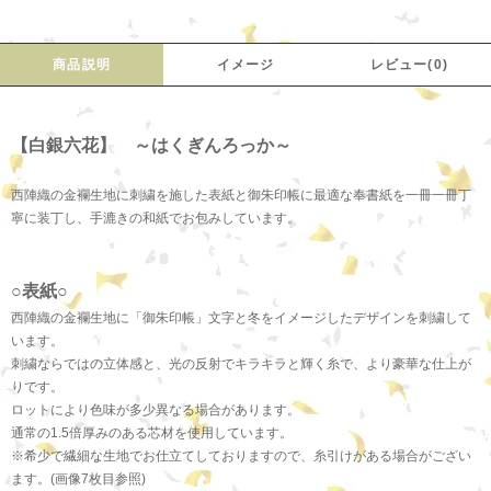
商品説明
イメージ
レビュー(0)
【白銀六花】 ～はくぎんろっか～
西陣織の金襴生地に刺繍を施した表紙と御朱印帳に最適な奉書紙を一冊一冊丁
寧に装丁し、手漉きの和紙でお包みしています。
○表紙○
西陣織の金襴生地に「御朱印帳」文字と冬をイメージしたデザインを刺繍して
います。
刺繍ならではの立体感と、光の反射でキラキラと輝く糸で、より豪華な仕上が
りです。
ロットにより色味が多少異なる場合があります。
通常の1.5倍厚みのある芯材を使用しています。
※希少で繊細な生地でお仕立てしておりますので、糸引けがある場合がござい
ます。(画像7枚目参照)