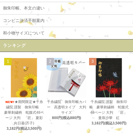
御朱印帳、本文の違い
コンビニ決済手順案内
和小物サイズについて
ランキング
1
2
3
千糸繍院 御朱印帳カバ
★期間限定★千糸
千糸繍院 謹製 御朱印
ー 高透明タイプ 大判
繍院 謹製 御朱印帳
帳 豪華刺繍柄 蛇腹式
サイズ
豪華刺繍柄 蛇腹式48ペ
48ページ 大判 「匠」
800円(税込880円)
ージ 大判 「匠」 夏彩
曼珠沙華 紅
向日葵(芥子)
3,182円(税込3,500円)
3,182円(税込3,500円)