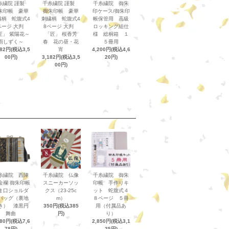
糸繍院 謹製
千糸繍院 謹製
千糸繍院 御朱
朱印帳 豪華
御朱印帳 豪華
印ケース/御朱印
繍柄 蛇腹式4
刺繍柄 蛇腹式4
帳保管用 高級
ページ 大判
8ページ 大判
ロッキング組仕
匠」 紫陽花～
「匠」 桜香芳
様 総桐箱 １
雨しずく～
春 花の昼・花
５冊用
182円(税込3,5
宵
4,200円(税込4,6
00円)
3,182円(税込3,5
20円)
00円)
糸繍院 西陣
千糸繍院 仏像
千糸繍院 御朱
金襴 御朱印帳
スニーカーソッ
印帳 手作りキ
ま口ショルダ
クス（23-25c
ット 蛇腹式４
バッグ（裏地
m）
８ページ ５冊
き） 漆黒円
350円(税込385
用（付属品あ
舞曲
円)
り）
980円(税込7,6
2,850円(税込3,1
78円)
35円)