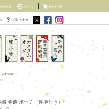
会員登録
ログイン
カート(0)
除
お問い合わせ
19.5×13cm）
織 金襴 ポーチ（裏地付き）