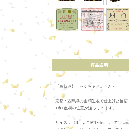
商品説明
【黒葵紋】 ～くろあおいもん～
京都・西陣織の金襴生地で仕上げた当店
1点1点柄の位置が違ってきます。
サイズ：（S）よこ約19.5cm×たて13cm