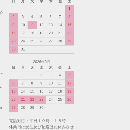
日
月
火
水
木
金
土
た
1
済
2
3
4
5
6
7
8
9
10
11
12
13
14
15
16
17
18
19
20
21
22
23
24
25
26
27
28
29
30
31
2026年9月
日
月
火
水
木
金
土
に
1
2
3
4
5
6
7
8
9
10
11
12
み
13
14
15
16
17
18
19
入
20
21
22
23
24
25
26
27
28
29
30
さ
電話対応：平日１０時～１８時
休業日は受注及び配送はお休みさせ