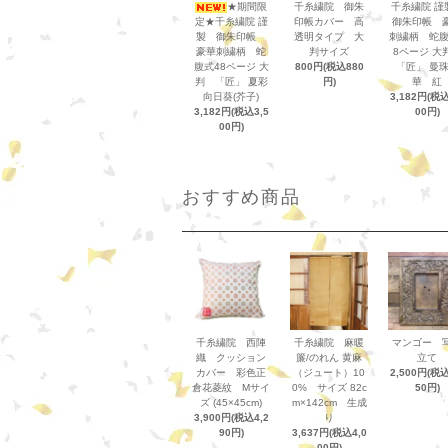
★期間限
千糸繍院 御朱
千糸繍院 
定★千糸繍院 謹
印帳カバー 高
御朱印帳 
製 御朱印帳
透明タイプ 大
刺繍柄 蛇腹
豪華刺繍柄 蛇
判サイズ
8ページ 
腹式48ページ 大
800円(税込880
「匠」 曼
判 「匠」 夏彩
円)
華 紅
向日葵(芥子)
3,182円(税込
3,182円(税込3,5
00円)
00円)
おすすめ商品
千糸繍院 西陣
千糸繍院 麻暖
マンゴー 
織 クッション
簾/のれん 黄麻
立て
カバー 彩色正
（ジュート）10
2,500円(税込
倉花菱紋 Mサイ
0% サイズ 82c
50円)
ズ (45×45cm)
m×142cm 生成
3,900円(税込4,2
り
90円)
3,637円(税込4,0
00円)