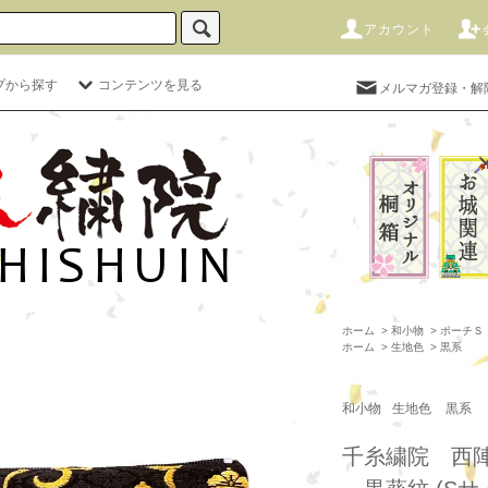
アカウント
プから探す
コンテンツを見る
メルマガ登録・解
ホーム
>
和小物
>
ポーチＳ（
ホーム
>
生地色
>
黒系
和小物
生地色
黒系
千糸繍院 西陣