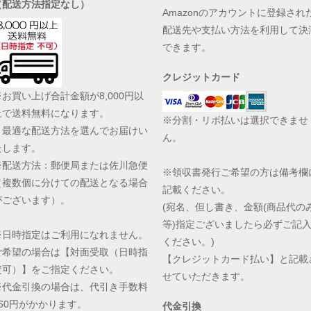
（配送方法指定なし）
Amazonのアカウントに登録され
配送先や支払い方法を利用して決
できます。
クレジットカード
※お買い上げ合計金額が8,000円以
上で送料無料になります。
※分割・リボ払いは選択できませ
最適な配送方法を選んでお届けい
ん。
たします。
※配送方法：郵便局または佐川急便
※領収書発行ご希望の方は備考欄
（複数個に分けての配送となる場合
記載ください。
がございます）。
(宛名、但し書き、金額(商品代の
等)指定ございましたら必ずご記
※日時指定はご利用になれません。
ください。)
ご希望の場合は【対面受取（日時指
【クレジットカード払い】と記載
定可）】をご指定ください。
せていただきます。
※代金引換の場合は、代引き手数料
360円がかかります。
代金引換