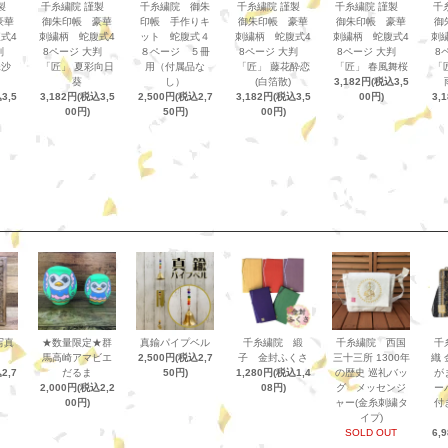
謹製
千糸繍院 謹製
千糸繍院 御朱
千糸繍院 謹製
千糸繍院 謹製
千
豪華
御朱印帳 豪華
印帳 手作りキ
御朱印帳 豪華
御朱印帳 豪華
御
式4
刺繍柄 蛇腹式4
ット 蛇腹式４
刺繍柄 蛇腹式4
刺繍柄 蛇腹式4
刺
大判
8ページ 大判
８ページ ５冊
8ページ 大判
8ページ 大判
8
珠沙
「匠」 夏彩向日
用（付属品な
「匠」 藤花酔恋
「匠」 春風舞桜
「
葵
し）
(白箔散)
3,182円(税込3,5
3,5
3,182円(税込3,5
2,500円(税込2,7
3,182円(税込3,5
00円)
3,
00円)
50円)
00円)
写真
★数量限定★群
真鍮パイプベル
千糸繍院 緞
千糸繍院 西国
千
馬高崎アマビエ
2,500円(税込2,7
子 金封ふくさ
三十三所 1300年
織 
2,7
だるま
50円)
1,280円(税込1,4
の歴史 巡礼バッ
が
2,000円(税込2,2
08円)
グ メッセンジ
ー
00円)
ャー(金糸刺繍タ
付
イプ)
SOLD OUT
6,