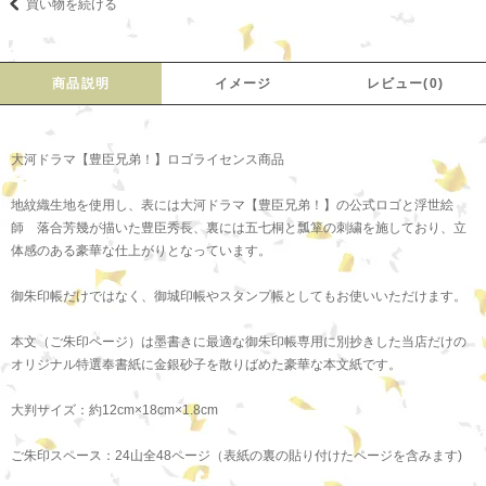
買い物を続ける
商品説明
イメージ
レビュー(0)
大河ドラマ【豊臣兄弟！】ロゴライセンス商品
地紋織生地を使用し、表には大河ドラマ【豊臣兄弟！】の公式ロゴと浮世絵
師 落合芳幾が描いた豊臣秀長、裏には五七桐と瓢箪の刺繍を施しており、立
体感のある豪華な仕上がりとなっています。
御朱印帳だけではなく、御城印帳やスタンプ帳としてもお使いいただけます。
本文（ご朱印ページ）は墨書きに最適な御朱印帳専用に別抄きした当店だけの
オリジナル特選奉書紙に金銀砂子を散りばめた豪華な本文紙です。
大判サイズ：約12cm×18cm×1.8cm
ご朱印スペース：24山全48ページ（表紙の裏の貼り付けたページを含みます)