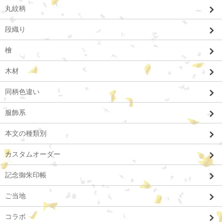
丸紋柄
段織り
檜
木材
同柄色違い
服飾系
本文の種類別
カスタムオーダー
記念御朱印帳
ご当地
コラボ