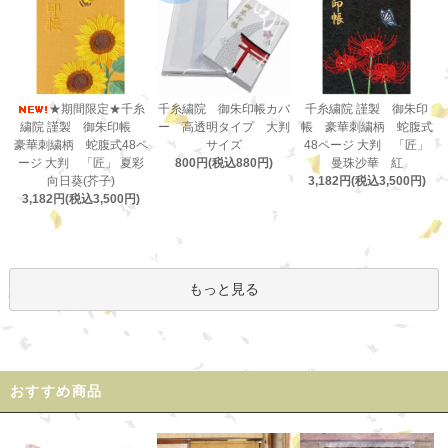
千糸繍院 御朱印帳カバ
★期間限定★千糸
千糸繍院 謹製 御朱印
ー 高透明タイプ 大判
繍院 謹製 御朱印帳
帳 豪華刺繍柄 蛇腹式
サイズ
豪華刺繍柄 蛇腹式48ペ
48ページ 大判 「匠」
800円(税込880円)
ージ 大判 「匠」 夏彩
曼珠沙華 紅
向日葵(芥子)
3,182円(税込3,500円)
3,182円(税込3,500円)
もっと見る
おすすめ商品