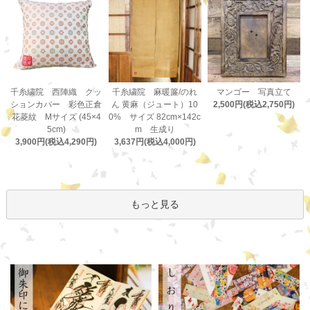
千糸繍院 麻暖簾/のれ
千糸繍院 西陣織 クッ
マンゴー 写真立て
ん 黄麻（ジュート）10
ションカバー 彩色正倉
2,500円(税込2,750円)
0% サイズ 82cm×142c
花菱紋 Mサイズ (45×4
m 生成り
5cm)
3,637円(税込4,000円)
3,900円(税込4,290円)
もっと見る