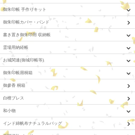
御朱印帳 手作りキット
御朱印帳カバー・バンド
書き置き御朱印用 収納帳
霊場用納経帳
お城関連(御城印帳等)
御朱印帳用桐箱
御參香 桐箱
白檀ブレス
和小物
インド綿帆布ナチュラルバッグ