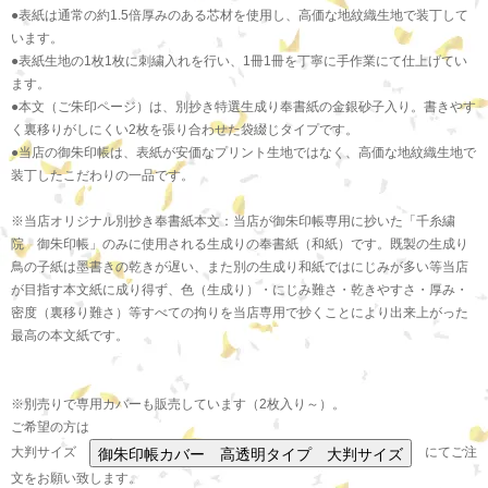
●表紙は通常の約1.5倍厚みのある芯材を使用し、高価な地紋織生地で装丁して
います。
●表紙生地の1枚1枚に刺繍入れを行い、1冊1冊を丁寧に手作業にて仕上げてい
ます。
●本文（ご朱印ページ）は、別抄き特選生成り奉書紙の金銀砂子入り。書きやす
く裏移りがしにくい2枚を張り合わせた袋綴じタイプです。
●当店の御朱印帳は、表紙が安価なプリント生地ではなく、高価な地紋織生地で
装丁したこだわりの一品です。
※当店オリジナル別抄き奉書紙本文：当店が御朱印帳専用に抄いた「千糸繍
院 御朱印帳」のみに使用される生成りの奉書紙（和紙）です。既製の生成り
鳥の子紙は墨書きの乾きが遅い、また別の生成り和紙ではにじみが多い等当店
が目指す本文紙に成り得ず、色（生成り）・にじみ難さ・乾きやすさ・厚み・
密度（裏移り難さ）等すべての拘りを当店専用で抄くことにより出来上がった
最高の本文紙です。
※別売りで専用カバーも販売しています（2枚入り～）。
ご希望の方は
大判サイズ
にてご注
文をお願い致します。