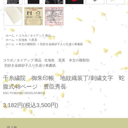
ホーム
>
コラボ／タイアップ 商品
ホーム
>
生地色
>
黒系
ホーム
>
本文の種類別
>
別抄き金銀砂子入り生成り奉書紙
コラボ／タイアップ 商品
生地色
黒系
本文の種類別
別抄き金銀砂子入り生成り奉書紙
千糸繍院 御朱印帳 地紋織装丁/刺繍文字 蛇
腹式48ページ 豊臣秀長
SSC-TV202602-G020LS/UBGS
3,182円(税込3,500円)
購入数