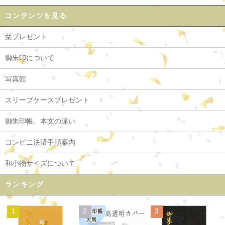
コンテンツを見る
栞プレゼント
御朱印について
写真館
スリーブケースプレゼント
御朱印帳、本文の違い
コンビニ決済手順案内
和小物サイズについて
ランキング
1
2
3