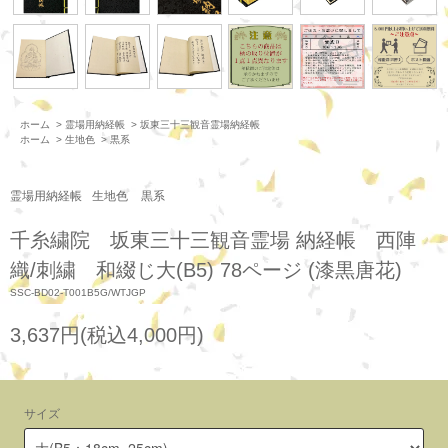
ホーム
>
霊場用納経帳
>
坂東三十三観音霊場納経帳
ホーム
>
生地色
>
黒系
霊場用納経帳
生地色
黒系
千糸繍院 坂東三十三観音霊場 納経帳 西陣
織/刺繍 和綴じ大(B5) 78ページ (漆黒唐花)
SSC-BD02-T001B5G/WTJGP
3,637円(税込4,000円)
サイズ