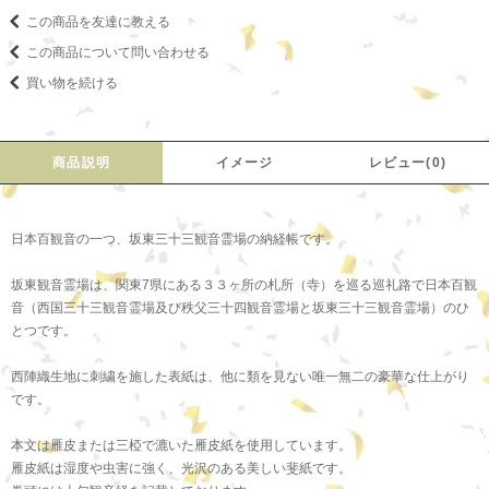
この商品を友達に教える
この商品について問い合わせる
買い物を続ける
商品説明
イメージ
レビュー(0)
日本百観音の一つ、坂東三十三観音霊場の納経帳です。
坂東観音霊場は、関東7県にある３３ヶ所の札所（寺）を巡る巡礼路で日本百観
音（西国三十三観音霊場及び秩父三十四観音霊場と坂東三十三観音霊場）のひ
とつです。
西陣織生地に刺繍を施した表紙は、他に類を見ない唯一無二の豪華な仕上がり
です。
本文は雁皮または三椏で漉いた雁皮紙を使用しています。
雁皮紙は湿度や虫害に強く、光沢のある美しい斐紙です。