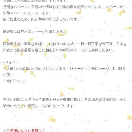
巻頭には十句観音経を記載しております。
見開き右ページに各霊場の情報および御詠歌が記載されており、左ページがご
朱印スペースになっています。
抜け防止のため、紙が和紙の間に入っています。
納経帳には専用のカバーが付属します。
西陣織生地・豪華な刺繍・こだわりの本文紙・一冊一冊丁寧な装丁等、日本を
代表する観音霊場を巡るに相応しい御納経帳で、ぜひご参拝ください。
○サイズ○
・大(B5)：約18cm×25cm×1.5cm／本文：78ページ（ご朱印ページ：1～33番
札所）
・余白9ページ
当店が細部にまで拘って出来上がった御朱印帳は、各霊場の観音様の写しをお
納めいただくに相応しいものになっています。
～ご使用になられる前に～