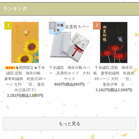
ランキング
1
2
3
千糸繍院 御朱印帳カバ
★期間限定★千糸
千糸繍院 謹製 御朱印
ー 高透明タイプ 大判
繍院 謹製 御朱印帳
帳 豪華刺繍柄 蛇腹式
サイズ
豪華刺繍柄 蛇腹式48ペ
48ページ 大判 「匠」
800円(税込880円)
ージ 大判 「匠」 夏彩
曼珠沙華 紅
向日葵(芥子)
3,182円(税込3,500円)
3,182円(税込3,500円)
もっと見る