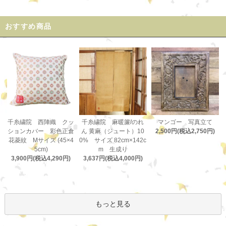
おすすめ商品
千糸繍院 麻暖簾/のれ
千糸繍院 西陣織 クッ
マンゴー 写真立て
ん 黄麻（ジュート）10
ションカバー 彩色正倉
2,500円(税込2,750円)
0% サイズ 82cm×142c
花菱紋 Mサイズ (45×4
m 生成り
5cm)
3,637円(税込4,000円)
3,900円(税込4,290円)
もっと見る