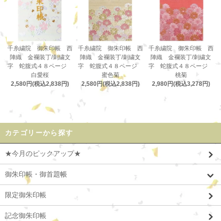
千糸繍院 御朱印帳 西
千糸繍院 御朱印帳 西
千糸繍院 御朱印帳 西
陣織 金襴装丁/刺繍文
陣織 金襴装丁/刺繍文
陣織 金襴装丁/刺繍文
字 蛇腹式４８ページ
字 蛇腹式４８ページ
字 蛇腹式４８ページ
白愛桜
蜜色菊
桃菊
2,580円(税込2,838円)
2,580円(税込2,838円)
2,980円(税込3,278円)
カテゴリーから探す
★今月のピックアップ★
御朱印帳・御首題帳
限定御朱印帳
記念御朱印帳