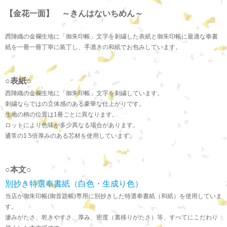
【金花一面】 ～きんはないちめん～
西陣織の金襴生地に「御朱印帳」文字を刺繍した表紙と御朱印帳に最適な奉書
紙を一冊一冊丁寧に装丁し、手漉きの和紙でお包みしています。
○表紙○
西陣織の金襴生地に「御朱印帳」文字を刺繍しています。
刺繍ならではの立体感のある豪華な仕上がりです。
生地の柄の位置は1冊ごとに異なります。
ロットにより色味が多少異なる場合があります。
通常の1.5倍厚みのある芯材を使用しています。
○本文○
別抄き特選奉書紙（白色・生成り色）
当店が御朱印帳(御首題帳)専用に別抄きした特選奉書紙（和紙）を使用していま
す。
滲みがたさ、乾きやすさ、厚み、密度（裏移りがたさ）等、すべてにこだわり