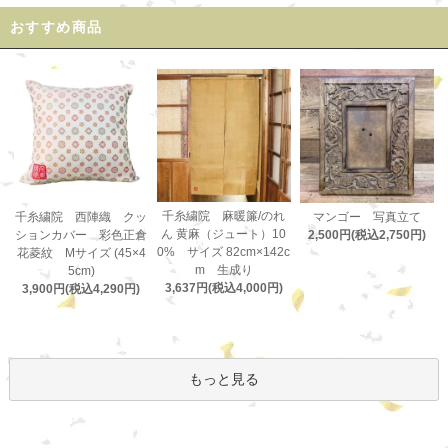
おすすめ商品
千糸繍院 麻暖簾/のれ
千糸繍院 西陣織 クッ
マンゴー 写真立て
ん 黄麻（ジュート）10
ションカバー 彩色正倉
2,500円(税込2,750円)
0% サイズ 82cm×142c
花菱紋 Mサイズ (45×4
m 生成り
5cm)
3,637円(税込4,000円)
3,900円(税込4,290円)
もっと見る