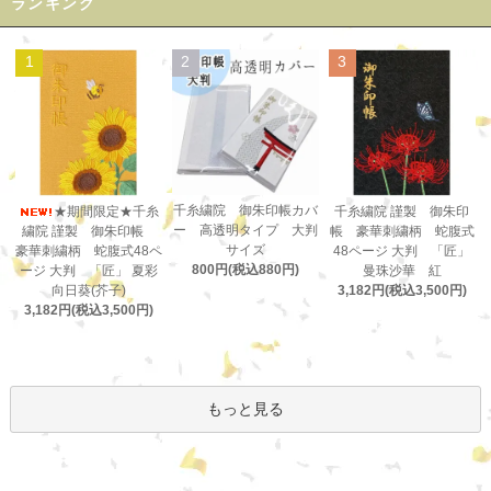
ランキング
1
2
3
千糸繍院 御朱印帳カバ
★期間限定★千糸
千糸繍院 謹製 御朱印
ー 高透明タイプ 大判
繍院 謹製 御朱印帳
帳 豪華刺繍柄 蛇腹式
サイズ
豪華刺繍柄 蛇腹式48ペ
48ページ 大判 「匠」
800円(税込880円)
ージ 大判 「匠」 夏彩
曼珠沙華 紅
向日葵(芥子)
3,182円(税込3,500円)
3,182円(税込3,500円)
もっと見る