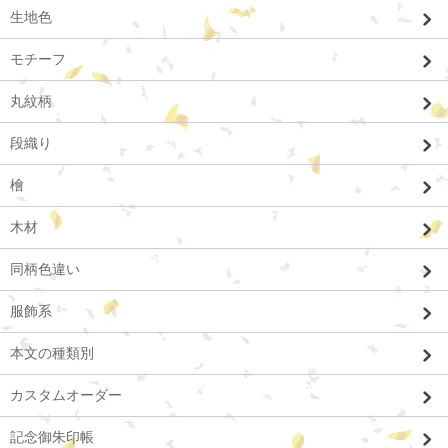
生地色
モチーフ
丸紋柄
段織り
檜
木材
同柄色違い
服飾系
本文の種類別
カスタムオーダー
記念御朱印帳