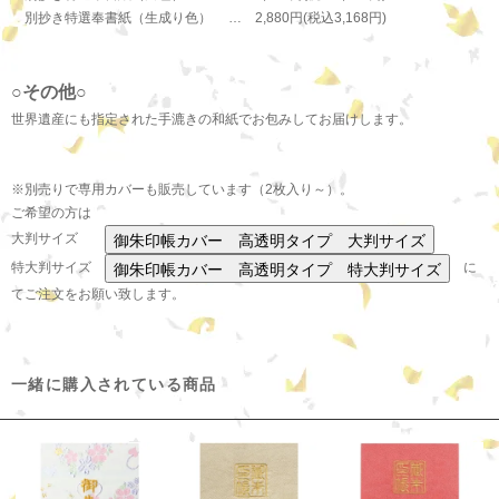
別抄き特選奉書紙（生成り色） … 2,880円(税込3,168円)
○その他○
世界遺産にも指定された手漉きの和紙でお包みしてお届けします。
※別売りで専用カバーも販売しています（2枚入り～）。
ご希望の方は
大判サイズ
特大判サイズ
に
てご注文をお願い致します。
一緒に購入されている商品