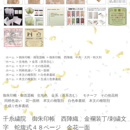
ホーム
>
御朱印帳・御首題帳
>
御朱印帳 西陣織 中判・大判・特大判
ホーム
>
生地色
>
金系（茶系含む）
ホーム
>
モチーフ
>
その他花柄
ホーム
>
同柄色違い
>
花一面柄
ホーム
>
本文の種類別
>
白色奉書紙
ホーム
>
本文の種類別
>
生成り色奉書紙
御朱印帳・御首題帳
生地色
金系（茶系含む）
モチーフ
その他花柄
同柄色違い
花一面柄
本文の種類別
白色奉書紙
本文の種類別
生成り色奉書紙
千糸繍院 御朱印帳 西陣織 金襴装丁/刺繍文
字 蛇腹式４８ページ 金花一面