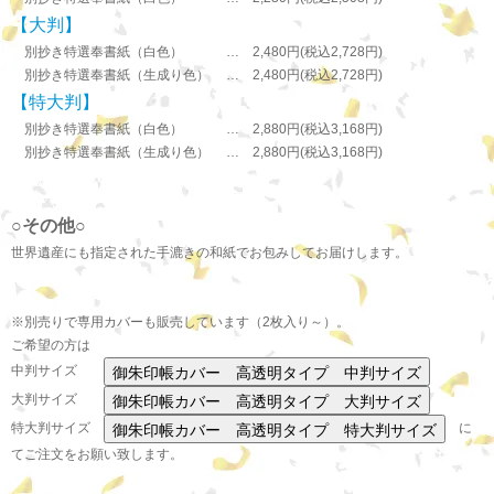
【大判】
別抄き特選奉書紙（白色） … 2,480円(税込2,728円)
別抄き特選奉書紙（生成り色） … 2,480円(税込2,728円)
【特大判】
別抄き特選奉書紙（白色） … 2,880円(税込3,168円)
別抄き特選奉書紙（生成り色） … 2,880円(税込3,168円)
○その他○
世界遺産にも指定された手漉きの和紙でお包みしてお届けします。
※別売りで専用カバーも販売しています（2枚入り～）。
ご希望の方は
中判サイズ
大判サイズ
特大判サイズ
に
てご注文をお願い致します。