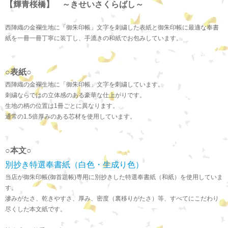
【輝青桜橋】 ～きせいさくらばし～
西陣織の金襴生地に「御朱印帳」文字を刺繍した表紙と御朱印帳に最適な奉書
紙を一冊一冊丁寧に装丁し、手漉きの和紙でお包みしています。
○表紙○
西陣織の金襴生地に「御朱印帳」文字を刺繍しています。
刺繍ならではの立体感のある豪華な仕上がりです。
生地の柄の位置は1冊ごとに異なります。
通常の1.5倍厚みのある芯材を使用しています。
○本文○
別抄き特選奉書紙（白色・生成り色）
当店が御朱印帳(御首題帳)専用に別抄きした特選奉書紙（和紙）を使用していま
す。
滲みがたさ、乾きやすさ、厚み、密度（裏移りがたさ）等、すべてにこだわり
尽くした本文紙です。