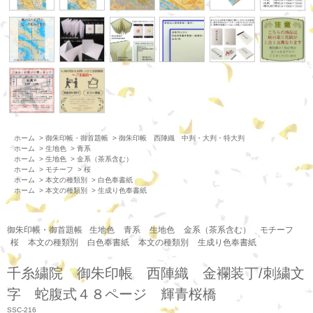
ホーム
>
御朱印帳・御首題帳
>
御朱印帳 西陣織 中判・大判・特大判
ホーム
>
生地色
>
青系
ホーム
>
生地色
>
金系（茶系含む）
ホーム
>
モチーフ
>
桜
ホーム
>
本文の種類別
>
白色奉書紙
ホーム
>
本文の種類別
>
生成り色奉書紙
御朱印帳・御首題帳
生地色
青系
生地色
金系（茶系含む）
モチーフ
桜
本文の種類別
白色奉書紙
本文の種類別
生成り色奉書紙
千糸繍院 御朱印帳 西陣織 金襴装丁/刺繍文
字 蛇腹式４８ページ 輝青桜橋
SSC-216