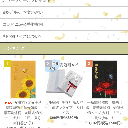
スリーブケースプレゼント
御朱印帳、本文の違い
コンビニ決済手順案内
和小物サイズについて
ランキング
1
2
3
千糸繍院 御朱印帳カバ
★期間限定★千糸
千糸繍院 謹製 御朱印
ー 高透明タイプ 大判
繍院 謹製 御朱印帳
帳 豪華刺繍柄 蛇腹式
サイズ
豪華刺繍柄 蛇腹式48ペ
48ページ 大判 「匠」
800円(税込880円)
ージ 大判 「匠」 夏彩
曼珠沙華 紅
向日葵(芥子)
3,182円(税込3,500円)