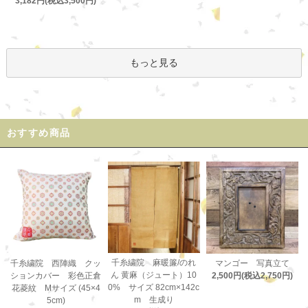
3,182円(税込3,500円)
もっと見る
おすすめ商品
千糸繍院 麻暖簾/のれ
千糸繍院 西陣織 クッ
マンゴー 写真立て
ん 黄麻（ジュート）10
ションカバー 彩色正倉
2,500円(税込2,750円)
0% サイズ 82cm×142c
花菱紋 Mサイズ (45×4
m 生成り
5cm)