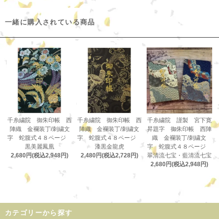
一緒に購入されている商品
千糸繍院 御朱印帳 西
千糸繍院 御朱印帳 西
千糸繍院 謹製 宮下寛
陣織 金襴装丁/刺繍文
陣織 金襴装丁/刺繍文
昇題字 御朱印帳 西陣
字 蛇腹式４８ページ
字 蛇腹式４８ページ
織 金襴装丁/刺繍文
黒美麗鳳凰
漆黒金龍虎
字 蛇腹式４８ページ
2,680円(税込2,948円)
2,480円(税込2,728円)
翠清流七宝・藍清流七宝
2,680円(税込2,948円)
カテゴリーから探す