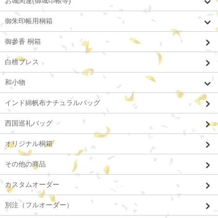
お城関連(御城印帳等)
御朱印帳用桐箱
御參香 桐箱
白檀ブレス
和小物
インド綿帆布ナチュラルバッグ
西国巡礼バッグ
オリジナル桐箱
その他の商品
カスタムオーダー
別注（フルオーダー）