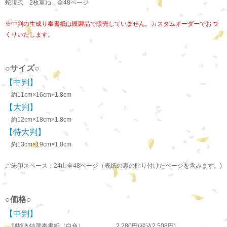
蛇腹式 2枚重ね 全48ページ
※中判の生成り奉書紙は既製品で販売していません。カスタムオーダーでおつ
くりいたします。
○サイズ○
【中判】
約11cm×16cm×1.8cm
【大判】
約12cm×18cm×1.8cm
【特大判】
約13cm×19cm×1.8cm
ご朱印スペース：24山全48ページ（表紙の裏の貼り付けたページを含みます。)
○価格○
【中判】
別抄き特選奉書紙（白色） … 2,280円(税込2,508円)