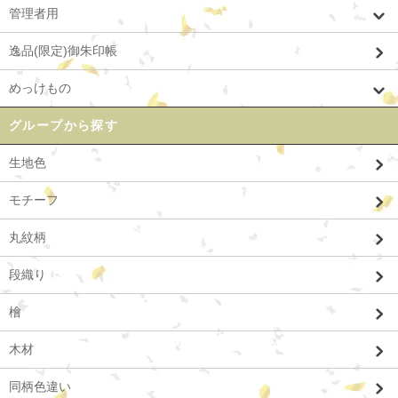
管理者用
逸品(限定)御朱印帳
めっけもの
グループから探す
生地色
モチーフ
丸紋柄
段織り
檜
木材
同柄色違い